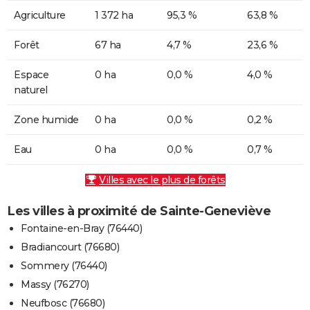
Agriculture
1 372 ha
95,3 %
63,8 %
Forêt
67 ha
4,7 %
23,6 %
Espace
0 ha
0,0 %
4,0 %
naturel
Zone humide
0 ha
0,0 %
0,2 %
Eau
0 ha
0,0 %
0,7 %
Villes avec le plus de forêts
Les villes à proximité de Sainte-Geneviève
Fontaine-en-Bray (76440)
Bradiancourt (76680)
Sommery (76440)
Massy (76270)
Neufbosc (76680)