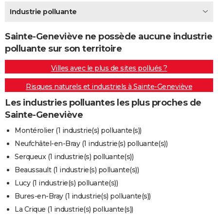
City break
Voyage de noces
Climat
Destinations
Voyage nature
Forum
+
Industrie polluante
PHOTO
GUIDES D'ACHAT
Sainte-Geneviève ne possède aucune industrie
polluante sur son territoire
BONS PLANS
Villes avec le plus de sites pollués ?
CARTE DE VOEUX
Risques naturels et industriels à Sainte-Geneviève
Carte Bonne année
Carte Pâques
Carte de Noël
Carte Saint-Valentin
Carte d'anniversaire
DICTIONNAIRE
Les industries polluantes les plus proches de
Biographies
Expressions
Dictionnaire
Citations
Proverbes
PROGRAMME TV
Sainte-Geneviève
COPAINS D'AVANT
Montérolier (1 industrie(s) polluante(s))
Neufchâtel-en-Bray (1 industrie(s) polluante(s))
Se connecter
Collèges
Universités
Service militaire
S'inscrire
Lycées
Primaires
Entreprises
Avis de recherche
AVIS DE DÉCÈS
Serqueux (1 industrie(s) polluante(s))
FORUM
Beaussault (1 industrie(s) polluante(s))
Lucy (1 industrie(s) polluante(s))
Lifestyle
Sport
Television
Cinema
Bricolage
Culture
Auto
Voyage
Bures-en-Bray (1 industrie(s) polluante(s))
La Crique (1 industrie(s) polluante(s))