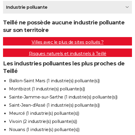
City break
Voyage de noces
Climat
Destinations
Voyage nature
Forum
+
Industrie polluante
PHOTO
GUIDES D'ACHAT
Teillé ne possède aucune industrie polluante
sur son territoire
BONS PLANS
Villes avec le plus de sites pollués ?
CARTE DE VOEUX
Risques naturels et industriels à Teillé
Carte Bonne année
Carte Pâques
Carte de Noël
Carte Saint-Valentin
Carte d'anniversaire
DICTIONNAIRE
Les industries polluantes les plus proches de
Biographies
Expressions
Dictionnaire
Citations
Proverbes
PROGRAMME TV
Teillé
COPAINS D'AVANT
Ballon-Saint Mars (1 industrie(s) polluante(s))
Montbizot (1 industrie(s) polluante(s))
Se connecter
Collèges
Universités
Service militaire
S'inscrire
Lycées
Primaires
Entreprises
Avis de recherche
AVIS DE DÉCÈS
Sainte-Jamme-sur-Sarthe (1 industrie(s) polluante(s))
FORUM
Saint-Jean-d'Assé (1 industrie(s) polluante(s))
Meurcé (1 industrie(s) polluante(s))
Lifestyle
Sport
Television
Cinema
Bricolage
Culture
Auto
Voyage
Vivoin (2 industrie(s) polluante(s))
Nouans (1 industrie(s) polluante(s))