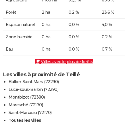
Forêt
2 ha
0,2 %
23,6 %
Espace naturel
0 ha
0,0 %
4,0 %
Zone humide
0 ha
0,0 %
0,2 %
Eau
0 ha
0,0 %
0,7 %
Villes avec le plus de forêts
Les villes à proximité de Teillé
Ballon-Saint Mars (72290)
Lucé-sous-Ballon (72290)
Montbizot (72380)
Maresché (72170)
Saint-Marceau (72170)
Toutes les villes