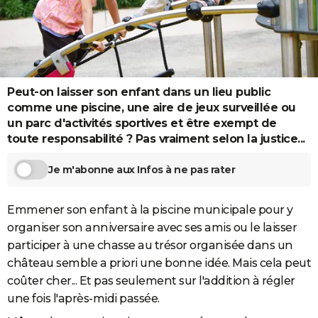
City break
Voyage de noces
Climat
Destinations
Voyage nature
Forum
+
PHOTO
GUIDES D'ACHAT
BONS PLANS
Peut-on laisser son enfant dans un lieu public
CARTE DE VOEUX
comme une piscine, une aire de jeux surveillée ou
un parc d'activités sportives et être exempt de
Carte Bonne année
Carte Pâques
Carte de Noël
Carte Saint-Valentin
Carte d'anniversaire
DICTIONNAIRE
toute responsabilité ? Pas vraiment selon la justice...
Biographies
Expressions
Dictionnaire
Citations
Proverbes
PROGRAMME TV
Je m'abonne aux Infos à ne pas rater
COPAINS D'AVANT
Emmener son enfant à la piscine municipale pour y
Se connecter
Collèges
Universités
Service militaire
S'inscrire
Lycées
Primaires
Entreprises
Avis de recherche
AVIS DE DÉCÈS
organiser son anniversaire avec ses amis ou le laisser
participer à une chasse au trésor organisée dans un
FORUM
château semble a priori une bonne idée. Mais cela peut
Lifestyle
Sport
Television
Cinema
Bricolage
Culture
Auto
Voyage
coûter cher... Et pas seulement sur l'addition à régler
une fois l'après-midi passée.