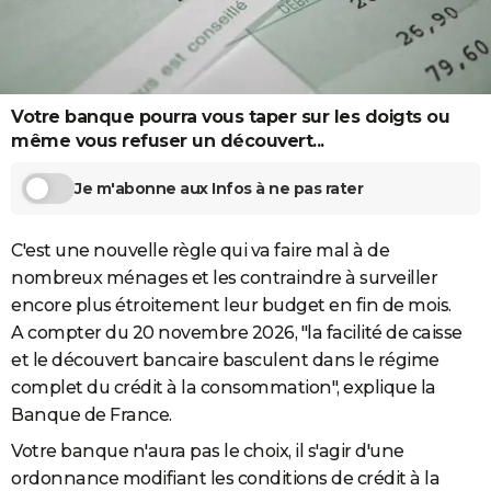
City break
Voyage de noces
Climat
Destinations
Voyage nature
Forum
+
PHOTO
GUIDES D'ACHAT
BONS PLANS
Votre banque pourra vous taper sur les doigts ou
même vous refuser un découvert...
CARTE DE VOEUX
Je m'abonne aux Infos à ne pas rater
Carte Bonne année
Carte Pâques
Carte de Noël
Carte Saint-Valentin
Carte d'anniversaire
DICTIONNAIRE
Biographies
Expressions
Dictionnaire
Citations
Proverbes
PROGRAMME TV
C'est une nouvelle règle qui va faire mal à de
nombreux ménages et les contraindre à surveiller
COPAINS D'AVANT
encore plus étroitement leur budget en fin de mois.
A compter du 20 novembre 2026, "la facilité de caisse
Se connecter
Collèges
Universités
Service militaire
S'inscrire
Lycées
Primaires
Entreprises
Avis de recherche
AVIS DE DÉCÈS
et le découvert bancaire basculent dans le régime
FORUM
complet du crédit à la consommation", explique la
Banque de France.
Lifestyle
Sport
Television
Cinema
Bricolage
Culture
Auto
Voyage
Votre banque n'aura pas le choix, il s'agir d'une
ordonnance modifiant les conditions de crédit à la