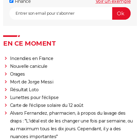
Finance
Voir un exemple
City break
Voyage de noces
Climat
Destinations
Voyage nature
Forum
+
PHOTO
GUIDES D'ACHAT
BONS PLANS
EN CE MOMENT
CARTE DE VOEUX
Carte Bonne année
Carte Pâques
Carte de Noël
Carte Saint-Valentin
Carte d'anniversaire
DICTIONNAIRE
Incendies en France
Nouvelle canicule
Biographies
Expressions
Dictionnaire
Citations
Proverbes
PROGRAMME TV
Orages
Mort de Jorge Messi
COPAINS D'AVANT
Résultat Loto
Se connecter
Collèges
Universités
Service militaire
S'inscrire
Lycées
Primaires
Entreprises
Avis de recherche
AVIS DE DÉCÈS
Lunettes pour l'éclipse
Carte de l'éclipse solaire du 12 août
FORUM
Alvaro Fernandez, pharmacien, à propos du lavage des
Lifestyle
Sport
Television
Cinema
Bricolage
Culture
Auto
Voyage
draps : "L'idéal est de les changer une fois par semaine, ou
au maximum tous les dix jours. Cependant, il y a des
nuances importantes"