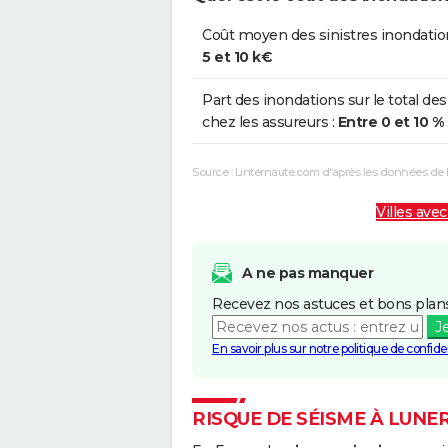
Coût moyen des sinistres inondatio
5 et 10 k€
Part des inondations sur le total des
chez les assureurs :
Entre 0 et 10 %
Source : Linternaute.com d'après les données de
Villes avec
A ne pas manquer
Recevez nos astuces et bons plans
J
En savoir plus sur notre politique de confiden
RISQUE DE SÉISME À LUNE