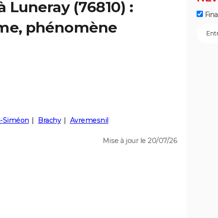
à Luneray (76810) :
Fin
isme, phénomène
t-Siméon
Brachy
Avremesnil
Mise à jour le 20/07/26