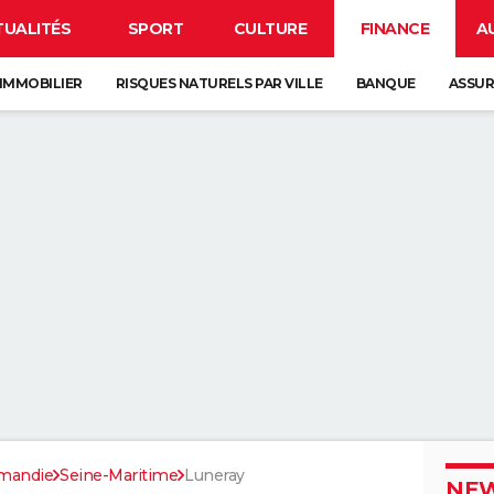
TUALITÉS
SPORT
CULTURE
FINANCE
A
IMMOBILIER
RISQUES NATURELS PAR VILLE
BANQUE
ASSU
mandie
Seine-Maritime
Luneray
NEW