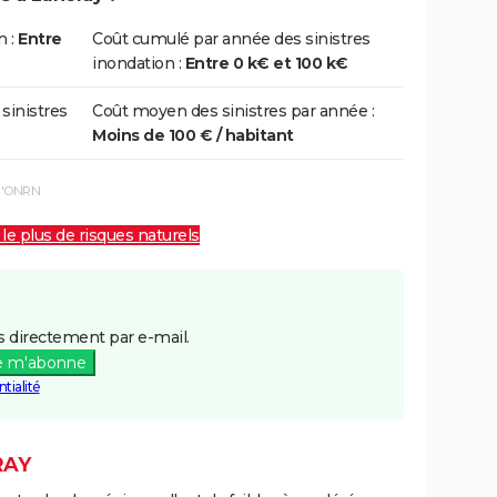
n :
Entre
Coût cumulé par année des sinistres
inondation :
Entre 0 k€ et 100 k€
 sinistres
Coût moyen des sinistres par année :
Moins de 100 € / habitant
 l'ONRN
 le plus de risques naturels
 directement par e-mail.
e m'abonne
tialité
RAY