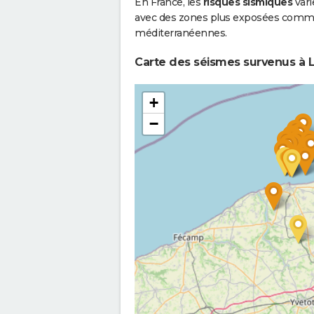
En France, les
risques sismiques
vari
avec des zones plus exposées comme 
méditerranéennes.
Carte des séismes survenus à L
+
−