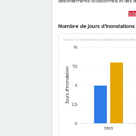
débordements occasionnels et des d
Vil
Nombre de jours d'inondations 
Source : Linternaute.com d'après les données
10
7,5
Jours d'inondation
5
2,5
0
1993