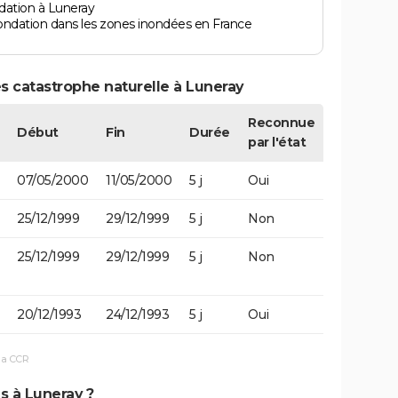
dation à Luneray
ondation dans les zones inondées en France
s catastrophe naturelle à Luneray
Reconnue
Début
Fin
Durée
par l'état
07/05/2000
11/05/2000
5 j
Oui
25/12/1999
29/12/1999
5 j
Non
25/12/1999
29/12/1999
5 j
Non
20/12/1993
24/12/1993
5 j
Oui
la CCR
s à Luneray ?