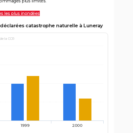
ommages plus limités.
les les plus inondées
déclarées catastrophe naturelle à Luneray
 de la CCR
1999
2000