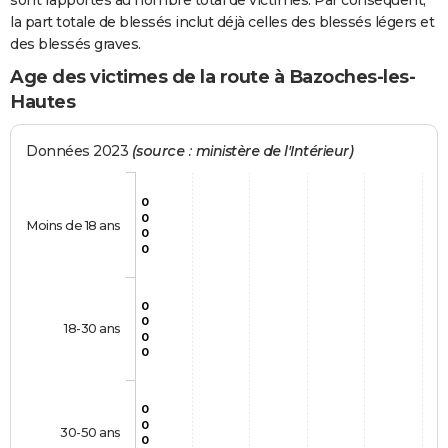
sont rapportés au nombre total de victimes. Par conséquent,
la part totale de blessés inclut déjà celles des blessés légers et
des blessés graves.
Age des victimes de la route à Bazoches-les-
Hautes
Données 2023
(source : ministère de l'Intérieur)
0
0
Moins de 18 ans
0
0
0
0
18-30 ans
0
0
0
0
30-50 ans
0