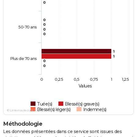
0
0
0
50-70 ans
0
0
1
1
Plus de 70 ans
0
0
0
0,25
0,5
0,75
1
1,25
Values
Tuée(s)
Blessé(s) grave(s)
Blessé(s) léger(s)
Indemne(s)
© Linternaute.com 2026
Méthodologie
Les données présentées dans ce service sont issues des