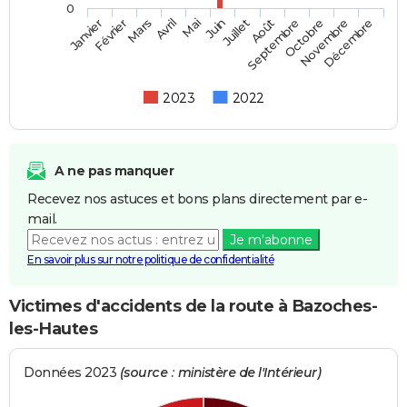
0
Février
Mai
Août
Novembre
Mars
Juin
Septembre
Décembre
Janvier
Avril
Juillet
Octobre
2023
2022
A ne pas manquer
Recevez nos astuces et bons plans directement par e-
mail.
Je m'abonne
En savoir plus sur notre politique de confidentialité
Victimes d'accidents de la route à Bazoches-
les-Hautes
Données 2023
(source : ministère de l'Intérieur)