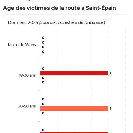
Age des victimes de la route à Saint-Épain
Données 2024
(source : ministère de l'Intérieur)
0
0
Moins de 18 ans
0
0
0
1
18-30 ans
0
0
0
0
30-50 ans
1
0
0