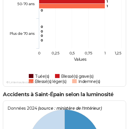
1
50-70 ans
1
0
0
0
Plus de 70 ans
0
0
0
0,25
0,5
0,75
1
1,25
Values
Tuée(s)
Blessé(s) grave(s)
Blessé(s) léger(s)
Indemne(s)
© Linternaute.com 2026
Accidents à Saint-Épain selon la luminosité
Données 2024
(source : ministère de l'Intérieur)