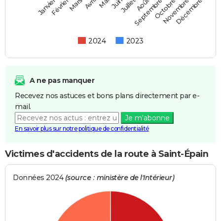
Février
Mai
Août
Novembre
Mars
Juin
Septembre
Décembre
Janvier
Avril
Juillet
Octobre
2024
2023
A ne pas manquer
Recevez nos astuces et bons plans directement par e-
mail.
Je m'abonne
En savoir plus sur notre politique de confidentialité
Victimes d'accidents de la route à Saint-Épain
Données 2024
(source : ministère de l'Intérieur)