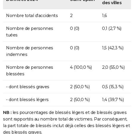
des villes
Nombre total d'accidents
2
1,6
Nombre de personnes
0 (0)
0,1 (2,7 %)
tuées
Nombre de personnes
0 (0)
1,5 (42,3 %)
indemnes
Nombre de personnes
4 (100,0 %)
2,0 (55,0 %)
blessées
- dont blessés graves
2 (50,0 %)
0,5 (15,3 %)
- dont blessés légers
2 (50,0 %)
1,4 (39,7 %)
NB :
les pourcentages de blessés légers et de blessés graves
sont rapportés au nombre total de victimes. Par conséquent,
la part totale de blessés inclut déjà celles des blessés légers et
des blessés graves.