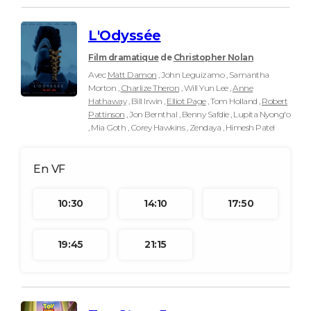
L'Odyssée
Film dramatique
de
Christopher Nolan
Avec
Matt Damon
, John Leguizamo , Samantha
Morton ,
Charlize Theron
, Will Yun Lee ,
Anne
Hathaway
, Bill Irwin ,
Elliot Page
, Tom Holland ,
Robert
Pattinson
, Jon Bernthal , Benny Safdie , Lupita Nyong'o
, Mia Goth , Corey Hawkins , Zendaya , Himesh Patel
10:30
14:10
17:50
19:45
21:15