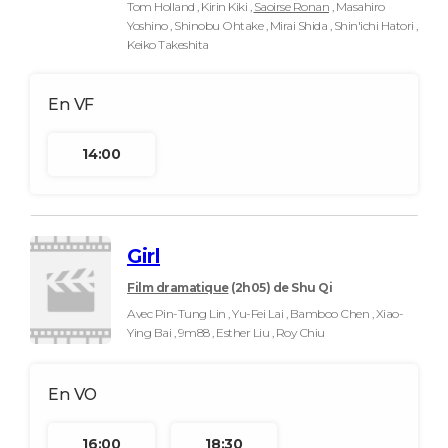
Tom Holland , Kirin Kiki ,
Saoirse Ronan
, Masahiro
Yoshino , Shinobu Ohtake , Mirai Shida , Shin'ichi Hatori ,
Keiko Takeshita
14:00
Girl
Film dramatique
(2h05)
de Shu Qi
Avec Pin-Tung Lin , Yu-Fei Lai , Bamboo Chen , Xiao-
Ying Bai , 9m88 , Esther Liu , Roy Chiu
16:00
18:30