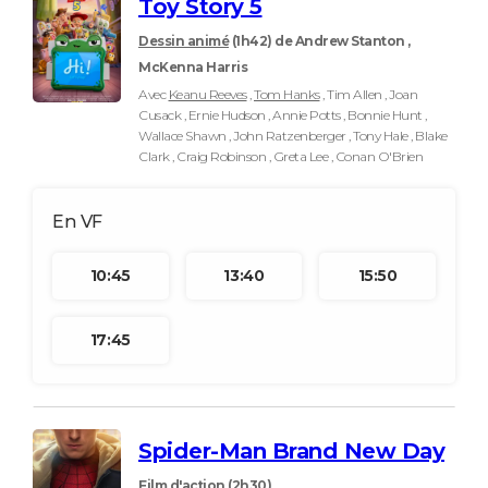
Toy Story 5
Dessin animé
(1h42)
de Andrew Stanton ,
McKenna Harris
Avec
Keanu Reeves
,
Tom Hanks
, Tim Allen , Joan
Cusack , Ernie Hudson , Annie Potts , Bonnie Hunt ,
Wallace Shawn , John Ratzenberger , Tony Hale , Blake
Clark , Craig Robinson , Greta Lee , Conan O'Brien
10:45
13:40
15:50
17:45
Spider-Man Brand New Day
Film d'action
(2h30)