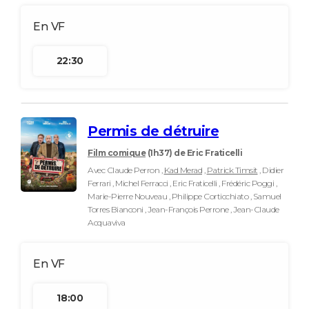
22:30
Permis de détruire
Film comique
(1h37)
de Eric Fraticelli
Avec Claude Perron ,
Kad Merad
,
Patrick Timsit
, Didier
Ferrari , Michel Ferracci , Eric Fraticelli , Frédéric Poggi ,
Marie-Pierre Nouveau , Philippe Corticchiato , Samuel
Torres Bianconi , Jean-François Perrone , Jean-Claude
Acquaviva
18:00