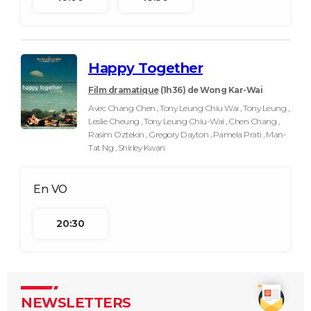
Happy Together
Film dramatique
(1h36)
de Wong Kar-Wai
Avec Chang Chen , Tony Leung Chiu Wai , Tony Leung ,
Leslie Cheung , Tony Leung Chiu-Wai , Chen Chang ,
Rasim Oztekin , Gregory Dayton , Pamela Prati , Man-
Tat Ng , Shirley Kwan
20:30
NEWSLETTERS