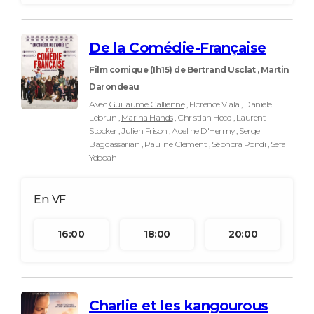
De la Comédie-Française
Film comique
(1h15)
de Bertrand Usclat , Martin
Darondeau
Avec
Guillaume Gallienne
, Florence Viala , Daniele
Lebrun ,
Marina Hands
, Christian Hecq , Laurent
Stocker , Julien Frison , Adeline D'Hermy , Serge
Bagdassarian , Pauline Clément , Séphora Pondi , Sefa
Yeboah
16:00
18:00
20:00
Charlie et les kangourous