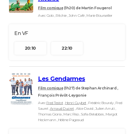
Film comique
(1h20)
de Martin Fougerol
Avec Golo , Ritchie , John Café , Marie Bourseiller
20:10
22:10
Les Gendarmes
Film comique
(1h27)
de Stephan Archinard ,
François Prévôt-Leygonie
Avec
Fred Testot
,
Henri Guybet
, Frédéric Bouraly , Fred
Saurel ,
Arnaud Ducret
, Alice David , Julien Arruti ,
Thomas Gioria , Marc Riso , Sofia Belabbes , Margot
Heckmann , Hélène Pageaud