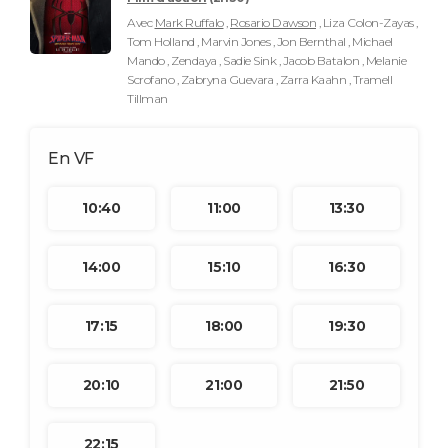
Avec
Mark Ruffalo
,
Rosario Dawson
, Liza Colon-Zayas ,
Tom Holland , Marvin Jones , Jon Bernthal , Michael
Mando , Zendaya , Sadie Sink , Jacob Batalon , Melanie
Scrofano , Zabryna Guevara , Zarra Kaahn , Tramell
Tillman
10:40
11:00
13:30
14:00
15:10
16:30
17:15
18:00
19:30
20:10
21:00
21:50
22:15