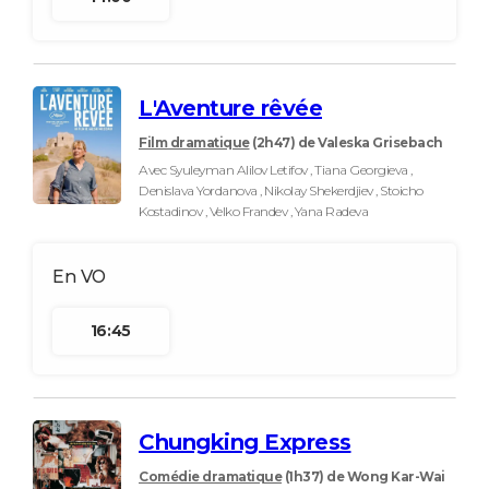
L'Aventure rêvée
Film dramatique
(2h47)
de Valeska Grisebach
Avec Syuleyman Alilov Letifov , Tiana Georgieva ,
Denislava Yordanova , Nikolay Shekerdjiev , Stoicho
Kostadinov , Velko Frandev , Yana Radeva
16:45
Chungking Express
Comédie dramatique
(1h37)
de Wong Kar-Wai