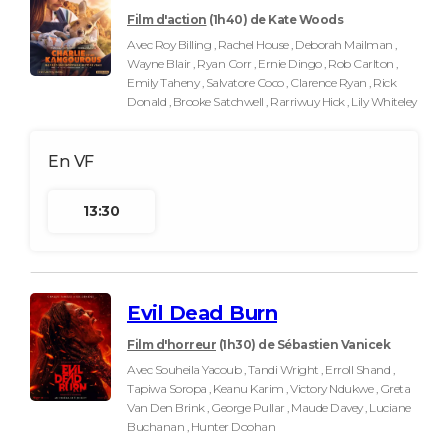
Film d'action
(1h40)
de Kate Woods
Avec Roy Billing , Rachel House , Deborah Mailman ,
Wayne Blair , Ryan Corr , Ernie Dingo , Rob Carlton ,
Emily Taheny , Salvatore Coco , Clarence Ryan , Rick
Donald , Brooke Satchwell , Rarriwuy Hick , Lily Whiteley
13:30
Evil Dead Burn
Film d'horreur
(1h30)
de Sébastien Vanicek
Avec Souheila Yacoub , Tandi Wright , Erroll Shand ,
Tapiwa Soropa , Keanu Karim , Victory Ndukwe , Greta
Van Den Brink , George Pullar , Maude Davey , Luciane
Buchanan , Hunter Doohan