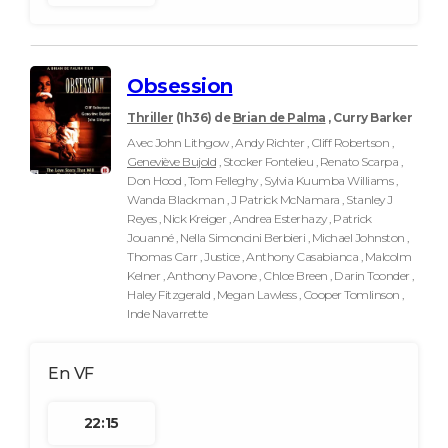
Obsession
Thriller
(1h36)
de
Brian de Palma
, Curry Barker
Avec John Lithgow , Andy Richter , Cliff Robertson ,
Geneviève Bujold
, Stocker Fontelieu , Renato Scarpa ,
Don Hood , Tom Felleghy , Sylvia Kuumba Williams ,
Wanda Blackman , J Patrick McNamara , Stanley J
Reyes , Nick Kreiger , Andrea Esterhazy , Patrick
Jouanné , Nella Simoncini Berbieri , Michael Johnston ,
Thomas Carr , Justice , Anthony Casabianca , Malcolm
Kelner , Anthony Pavone , Chloe Breen , Darin Toonder ,
Haley Fitzgerald , Megan Lawless , Cooper Tomlinson ,
Inde Navarrette
22:15