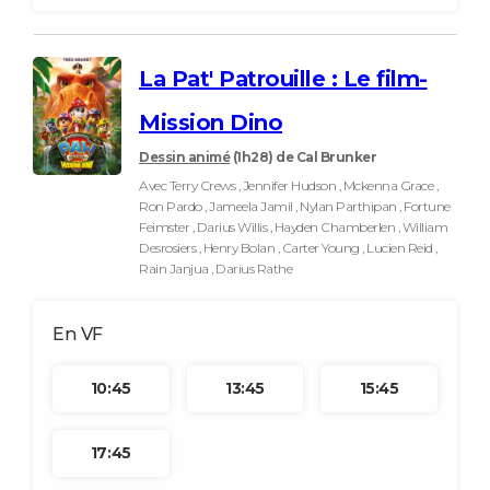
La Pat' Patrouille : Le film-
Mission Dino
Dessin animé
(1h28)
de Cal Brunker
Avec Terry Crews , Jennifer Hudson , Mckenna Grace ,
Ron Pardo , Jameela Jamil , Nylan Parthipan , Fortune
Feimster , Darius Willis , Hayden Chamberlen , William
Desrosiers , Henry Bolan , Carter Young , Lucien Reid ,
Rain Janjua , Darius Rathe
10:45
13:45
15:45
17:45