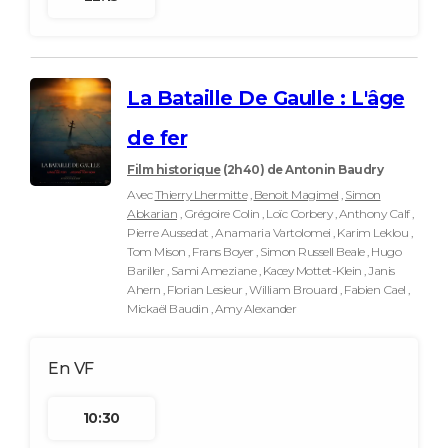
La Bataille De Gaulle : L'âge
de fer
Film historique
(2h40)
de Antonin Baudry
Avec
Thierry Lhermitte
,
Benoit Magimel
,
Simon
Abkarian
, Grégoire Colin , Loïc Corbery , Anthony Calf ,
Pierre Aussedat , Anamaria Vartolomei , Karim Leklou ,
Tom Mison , Frans Boyer , Simon Russell Beale , Hugo
Bariller , Sami Ameziane , Kacey Mottet-Klein , Janis
Ahern , Florian Lesieur , William Brouard , Fabien Cael ,
Mickaël Baudin , Amy Alexander
10:30