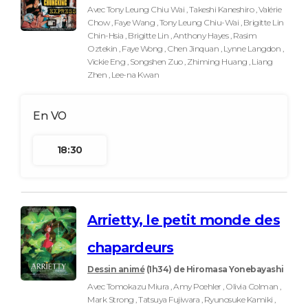
Avec Tony Leung Chiu Wai , Takeshi Kaneshiro , Valérie
Chow , Faye Wang , Tony Leung Chiu-Wai , Brigitte Lin
Chin-Hsia , Brigitte Lin , Anthony Hayes , Rasim
Oztekin , Faye Wong , Chen Jinquan , Lynne Langdon ,
Vickie Eng , Songshen Zuo , Zhiming Huang , Liang
Zhen , Lee-na Kwan
18:30
Arrietty, le petit monde des
chapardeurs
Dessin animé
(1h34)
de Hiromasa Yonebayashi
Avec Tomokazu Miura , Amy Poehler , Olivia Colman ,
Mark Strong , Tatsuya Fujiwara , Ryunosuke Kamiki ,