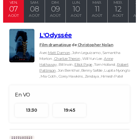
VEN.
SAM.
DIM.
LUN.
MAR.
MER.
JE
07
08
09
10
11
12
1
AOÛT
AOÛT
AOÛT
AOÛT
AOÛT
AOÛT
AO
L'Odyssée
Film dramatique
de
Christopher Nolan
Avec
Matt Damon
, John Leguizamo , Samantha
Morton ,
Charlize Theron
, Will Yun Lee ,
Anne
Hathaway
, Bill Irwin ,
Elliot Page
, Tom Holland ,
Robert
Pattinson
, Jon Bernthal , Benny Safdie , Lupita Nyong'o
, Mia Goth , Corey Hawkins , Zendaya , Himesh Patel
13:30
19:45