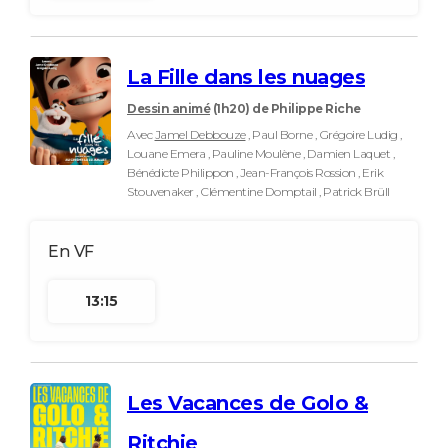
La Fille dans les nuages
Dessin animé
(1h20)
de Philippe Riche
Avec
Jamel Debbouze
, Paul Borne , Grégoire Ludig ,
Louane Emera , Pauline Moulène , Damien Laquet ,
Bénédicte Philippon , Jean-François Rossion , Erik
Stouvenaker , Clémentine Domptail , Patrick Brüll
13:15
Les Vacances de Golo &
Ritchie