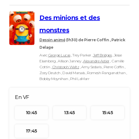
Des minions et des
monstres
Dessin animé
(1h30)
de Pierre Coffin , Patrick
Delage
Avec
George Lucas
, Trey Parker ,
Jeff Bridges
, Jesse
Eisenberg , Allison Janney ,
Alexandre Astier
, Camille
Cottin ,
Christoph Waltz
, Amy Sedaris , Pierre Coffin ,
Zoey Deutch , David Marsais , Romesh Ranganathan ,
Bobby Moynihan , Phil LaMarr
10:45
13:45
15:45
17:45