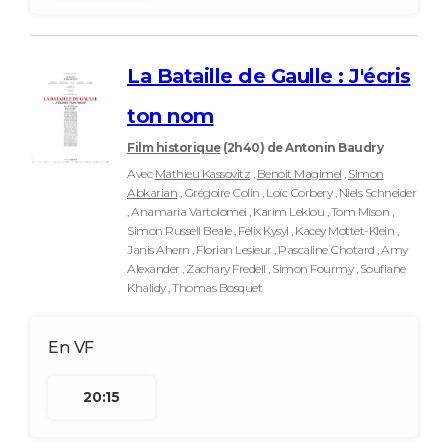
La Bataille de Gaulle : J'écris
ton nom
Film historique
(2h40)
de Antonin Baudry
Avec
Mathieu Kassovitz
,
Benoit Magimel
,
Simon
Abkarian
, Grégoire Colin , Loïc Corbery , Niels Schneider
, Anamaria Vartolomei , Karim Leklou , Tom Mison ,
Simon Russell Beale , Félix Kysyl , Kacey Mottet-Klein ,
Janis Ahern , Florian Lesieur , Pascaline Chotard , Amy
Alexander , Zachary Fredell , Simon Fourmy , Soufiane
Khalidy , Thomas Bosquet
20:15