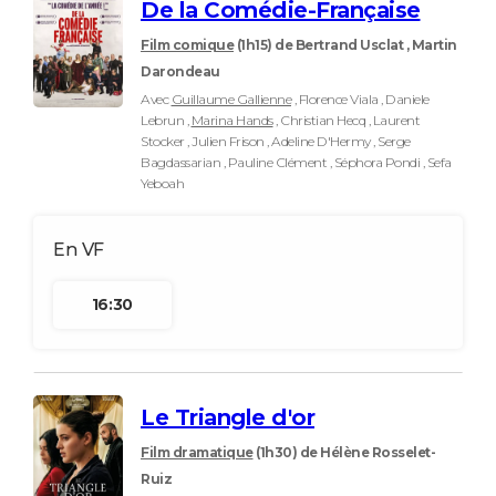
De la Comédie-Française
Film comique
(1h15)
de Bertrand Usclat , Martin
Darondeau
Avec
Guillaume Gallienne
, Florence Viala , Daniele
Lebrun ,
Marina Hands
, Christian Hecq , Laurent
Stocker , Julien Frison , Adeline D'Hermy , Serge
Bagdassarian , Pauline Clément , Séphora Pondi , Sefa
Yeboah
16:30
Le Triangle d'or
Film dramatique
(1h30)
de Hélène Rosselet-
Ruiz