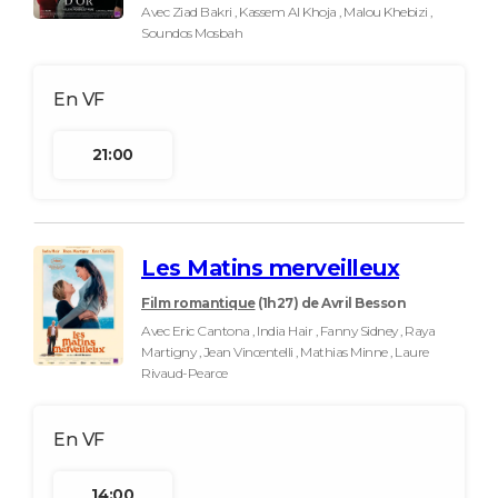
Avec Ziad Bakri , Kassem Al Khoja , Malou Khebizi ,
Soundos Mosbah
21:00
Les Matins merveilleux
Film romantique
(1h27)
de Avril Besson
Avec Eric Cantona , India Hair , Fanny Sidney , Raya
Martigny , Jean Vincentelli , Mathias Minne , Laure
Rivaud-Pearce
14:00