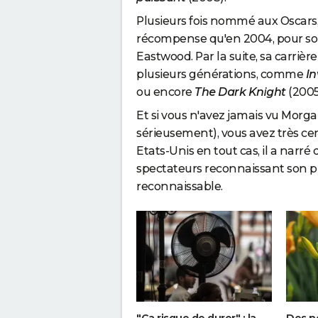
Plusieurs fois nommé aux Oscars
récompense qu'en 2004, pour so
Eastwood. Par la suite, sa carrièr
plusieurs générations, comme
In
ou encore
The Dark Knight
(2005
Et si vous n'avez jamais vu Morg
sérieusement), vous avez très ce
Etats-Unis en tout cas, il a narr
spectateurs reconnaissant son
reconnaissable.
"Ça risque de durer" : la
Des no