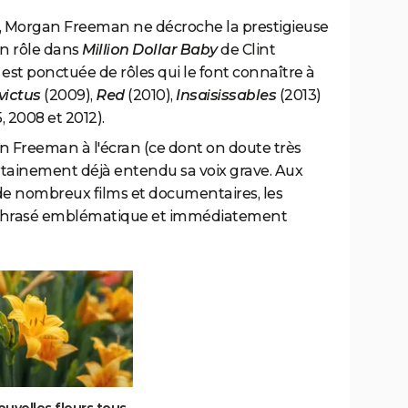
, Morgan Freeman ne décroche la prestigieuse
n rôle dans
Million Dollar Baby
de Clint
e est ponctuée de rôles qui le font connaître à
victus
(2009),
Red
(2010),
Insaisissables
(2013)
, 2008 et 2012).
an Freeman à l'écran (ce dont on doute très
rtainement déjà entendu sa voix grave. Aux
é de nombreux films et documentaires, les
 phrasé emblématique et immédiatement
uvelles fleurs tous