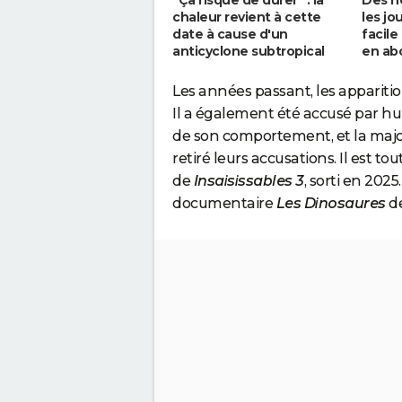
chaleur revient à cette
les jo
date à cause d'un
facile
anticyclone subtropical
en ab
Les années passant, les apparit
Il a également été accusé par hu
de son comportement, et la majo
retiré leurs accusations. Il est t
de
Insaisissables 3
, sorti en 202
documentaire
Les Dinosaures
de