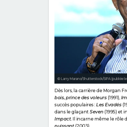
© Larry Marano/Shutterstock/SIPA (publiée l
Dès lors, la carrière de Morgan F
bois, prince des voleurs
(1991),
Im
succès populaires :
Les Evadés
(1
dans le glaçant
Seven
(1995) et 
Impact
. Il incarne même le rôle 
puissant
(2003).