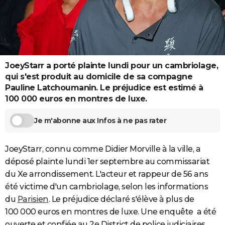
City break
Voyage de noces
Climat
Destinations
Voyage nature
Forum
+
PHOTO
GUIDES D'ACHAT
BONS PLANS
JoeyStarr a porté plainte lundi pour un cambriolage,
CARTE DE VOEUX
qui s'est produit au domicile de sa compagne
Pauline Latchoumanin. Le préjudice est estimé à
Carte Bonne année
Carte Pâques
Carte de Noël
Carte Saint-Valentin
Carte d'anniversaire
DICTIONNAIRE
100 000 euros en montres de luxe.
Biographies
Expressions
Dictionnaire
Citations
Proverbes
PROGRAMME TV
Je m'abonne aux Infos à ne pas rater
COPAINS D'AVANT
JoeyStarr, connu comme Didier Morville à la ville, a
Se connecter
Collèges
Universités
Service militaire
S'inscrire
Lycées
Primaires
Entreprises
Avis de recherche
AVIS DE DÉCÈS
déposé plainte lundi 1er septembre au commissariat
du Xe arrondissement. L'acteur et rappeur de 56 ans
FORUM
été victime d'un cambriolage, selon les informations
Lifestyle
Sport
Television
Cinema
Bricolage
Culture
Auto
Voyage
du
Parisien
. Le préjudice déclaré s'élève à plus de
100 000 euros en montres de luxe. Une enquête a été
ouverte et confiée au 2e District de police judiciaires.