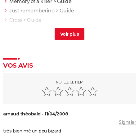
Memory of a killer
> Guide
Just remembering
> Guide
Cross
> Guide
Memory of murders
> Guide
Nosferatu : faut-il voir le remake de 2024 ? Notre
critique
Scream : Neve Campbell et Courteney Cox de retour
VOS AVIS
The Substance : personne n'est prêt pour ce film
d'horreur jouissif qui a secoué le Festival de Cannes
Insidious
NOTEZ CE FILM
Black Phone
Nope
L'Exorciste
arnaud théobald - 11/04/2008
Sans un bruit 2 : synopsis, critiques, casting, bande-
Signaler
annonce, streaming...
trés bien mé un peu bizard
Saw