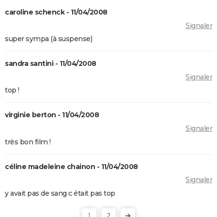
Massacre à la tronçonneuse
caroline schenck - 11/04/2008
Ça, 1ère partie
Signaler
super sympa (à suspense)
[Rec]
Evil Dead 2
sandra santini - 11/04/2008
Halloween, la nuit des masques
Signaler
The Thing
top !
Ça 2 : une suite est-elle possible avec un chapitre 3 ?
Shining
virginie berton - 11/04/2008
La Colline a des yeux
Signaler
Le Projet Blair Witch
très bon film !
Suspiria
céline madeleine chainon - 11/04/2008
Firestarter (2022)
Signaler
y avait pas de sang c était pas top
1
2