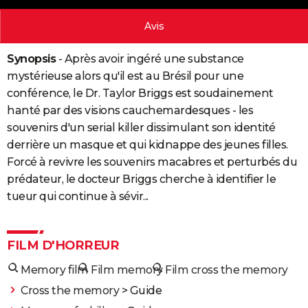
City break
Voyage de noces
Climat
Destinations
Voyage nature
Forum
+
PHOTO
Avis
GUIDES D'ACHAT
Synopsis
- Après avoir ingéré une substance
BONS PLANS
mystérieuse alors qu'il est au Brésil pour une
conférence, le Dr. Taylor Briggs est soudainement
CARTE DE VOEUX
hanté par des visions cauchemardesques - les
Carte Bonne année
Carte Pâques
Carte de Noël
Carte Saint-Valentin
Carte d'anniversaire
souvenirs d'un serial killer dissimulant son identité
DICTIONNAIRE
derrière un masque et qui kidnappe des jeunes filles.
Biographies
Expressions
Dictionnaire
Citations
Proverbes
PROGRAMME TV
Forcé à revivre les souvenirs macabres et perturbés du
prédateur, le docteur Briggs cherche à identifier le
COPAINS D'AVANT
tueur qui continue à sévir...
Se connecter
Collèges
Universités
Service militaire
S'inscrire
Lycées
Primaires
Entreprises
Avis de recherche
AVIS DE DÉCÈS
FORUM
FILM D'HORREUR
Lifestyle
Sport
Television
Cinema
Bricolage
Culture
Auto
Voyage
Memory film
Film memory
Film cross the memory
Cross the memory
> Guide