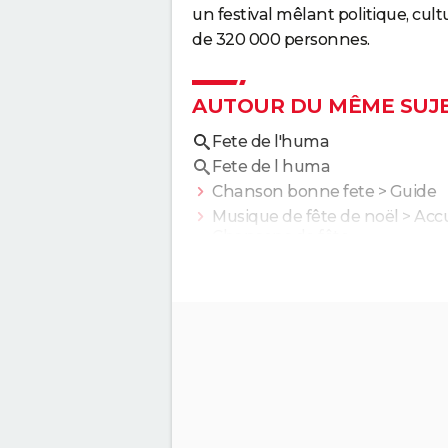
un festival mêlant politique, cult
de 320 000 personnes.
AUTOUR DU MÊME SUJ
Fete de l'huma
Fete de l huma
Chanson bonne fete
> Guide
Musique de fête de noël
> Accu
Chansons de fête