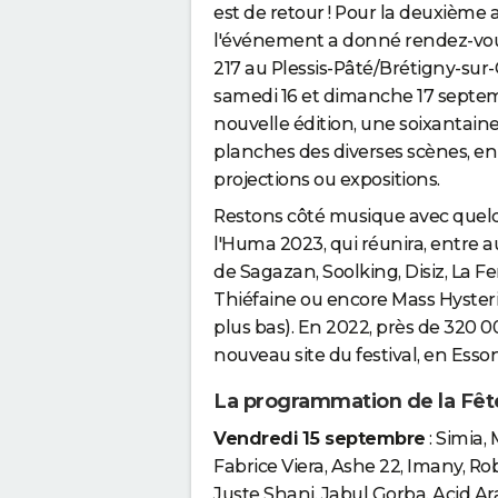
est de retour ! Pour la deuxième
l'événement a donné rendez-vou
217 au Plessis-Pâté/Brétigny-sur-
samedi 16 et dimanche 17 septem
nouvelle édition, une soixantaine 
planches des diverses scènes, en 
projections ou expositions.
Restons côté musique avec quel
l'Huma 2023, qui réunira, entre au
de Sagazan, Soolking, Disiz, La F
Thiéfaine ou encore Mass Hyster
plus bas). En 2022, près de 320 00
nouveau site du festival, en Esso
La programmation de la Fêt
Vendredi 15 septembre
: Simia,
Fabrice Viera, Ashe 22, Imany, Ro
Juste Shani, Jabul Gorba, Acid Ar