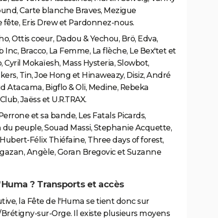
ound, Carte blanche Braves, Mezigue
 fête, Eris Drew et Pardonnez-nous.
ho, Ottis coeur, Dadou & Yechou, Brö, Edva,
b Inc, Bracco, La Femme, La flèche, Le Bex'tet et
, Cyril Mokaïesh, Mass Hysteria, Slowbot,
kers, Tin, Joe Hong et Hinaweazy, Disiz, André
ud Atacama, Bigflo & Oli, Medine, Rebeka
 Club, Jaëss et U.R.TRAX.
 Perrone et sa bande, Les Fatals Picards,
um du peuple, Souad Massi, Stephanie Acquette,
Hubert-Félix Thiéfaine, Three days of forest,
agazan, Angèle, Goran Bregovic et Suzanne
l'Huma ? Transports et accès
ve, la Fête de l'Huma se tient donc sur
é/Brétigny-sur-Orge. Il existe plusieurs moyens