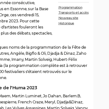
 année consécutive,
Programmation
s en Essonne, sur la Base
Transports et accès
Orge, ces vendredi 15,
Nouveau site
bre 2023. Pour cette
Historique
d'artistes fouleront les
plus des débats, spectacles,
ques noms de la programmation de la Fête de
tres, Angèle, Bigflo & Oli, Djadja & Dinaz, Zaho
emme, Imany, Martin Solveig, Hubert-Félix
ia (la programmation complète est à retrouver
0 festivaliers s'étaient retrouvés sur le
nne.
e de l'Huma 2023
 Maem, Martin Luminet, Jo Dahan, Barlem.B,
bespierre, French Craze, Meryl, Djadja&Dinaz,
ab, Les Vulves Assassines, Martin Solveig, Vanny