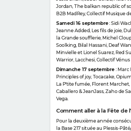
Jordan, The balkan republic of s
B2B MadRey, Collectif Musique de
Samedi 16 septembre
: Sidi Wac
Jeanne Added, Les fils de joie, Du
la Grande soufflerie, Michel Cloup
Soolking, Bilal Hassani, Deaf Wan
Minvielle et Lionel Suarez, Red S
Warrior, Lacchesi, Collectif Vénus
Dimanche 17 septembre
: Marc
Principles of joy, Tocacake, Opi
La P'tite fumée, Florent Marchet, 
Caballero & JeanJass, Zaho de S
Vega.
Comment aller à la Fête de 
Pour la deuxième année consécuti
la Base 217 située au Plessis-Pât