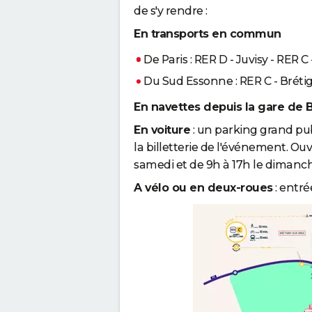
de s'y rendre :
En transports en commun
De Paris : RER D - Juvisy - RER C
Du Sud Essonne : RER C - Bréti
En navettes depuis la gare de 
En voiture
: un parking grand publ
la billetterie de l'événement. Ouv
samedi et de 9h à 17h le dimanche
A vélo ou en deux-roues
: entré