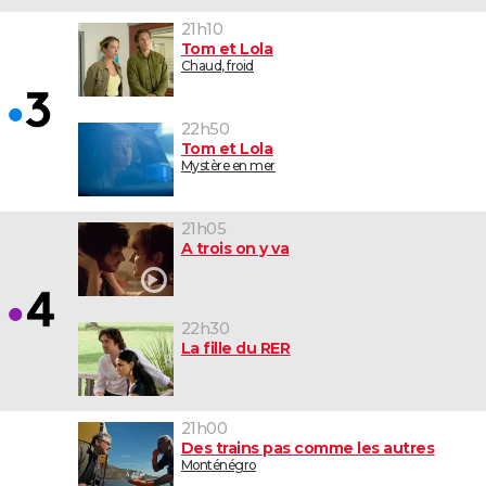
21h10
Tom et Lola
Chaud, froid
22h50
Tom et Lola
Mystère en mer
21h05
A trois on y va
22h30
La fille du RER
21h00
Des trains pas comme les autres
Monténégro