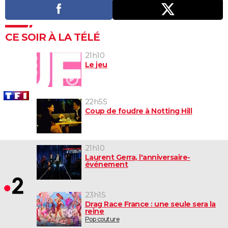
CE SOIR À LA TÉLÉ
21h10
Le jeu
22h55
Coup de foudre à Notting Hill
21h10
Laurent Gerra, l'anniversaire-
événement
23h15
Drag Race France : une seule sera la
reine
Pop couture