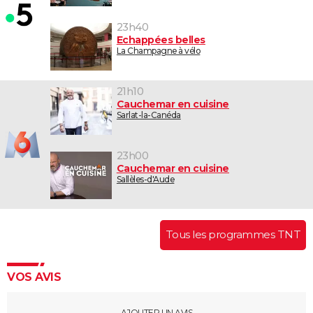
23h40
Echappées belles
La Champagne à vélo
21h10
Cauchemar en cuisine
Sarlat-la-Canéda
23h00
Cauchemar en cuisine
Sallèles-d'Aude
Tous les programmes TNT
VOS AVIS
AJOUTER UN AVIS