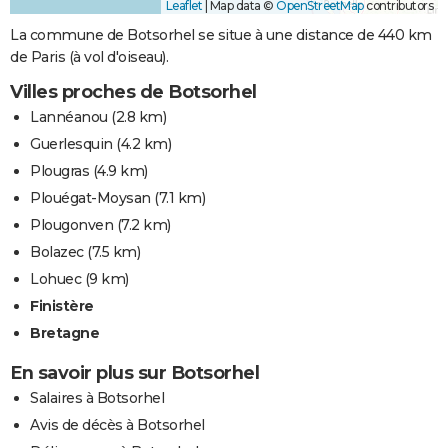
Leaflet
|
Map data ©
OpenStreetMap
contributors
La commune de Botsorhel se situe à une distance de 440 km
de Paris (à vol d'oiseau).
Villes proches de Botsorhel
Lannéanou
(2.8 km)
Guerlesquin
(4.2 km)
Plougras
(4.9 km)
Plouégat-Moysan
(7.1 km)
Plougonven
(7.2 km)
Bolazec
(7.5 km)
Lohuec
(9 km)
Finistère
Bretagne
En savoir plus sur Botsorhel
Salaires à Botsorhel
Avis de décès à Botsorhel