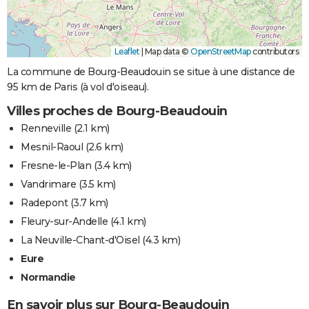
Leaflet
|
Map data ©
OpenStreetMap
contributors
La commune de Bourg-Beaudouin se situe à une distance de
95 km de Paris (à vol d'oiseau).
Villes proches de Bourg-Beaudouin
Renneville
(2.1 km)
Mesnil-Raoul
(2.6 km)
Fresne-le-Plan
(3.4 km)
Vandrimare
(3.5 km)
Radepont
(3.7 km)
Fleury-sur-Andelle
(4.1 km)
La Neuville-Chant-d'Oisel
(4.3 km)
Eure
Normandie
En savoir plus sur Bourg-Beaudouin