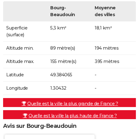
Bourg-
Moyenne
Beaudouin
des villes
Superficie
5,3 km²
18,1 km²
(surface)
Altitude min.
89 mètre(s)
194 mètres
Altitude max.
155 mètre(s)
395 mètres
Latitude
49.384065
-
Longitude
1.30432
-
Quelle est la ville la plus grande de France ?
Quelle est la ville la plus haute de France ?
Avis sur Bourg-Beaudouin