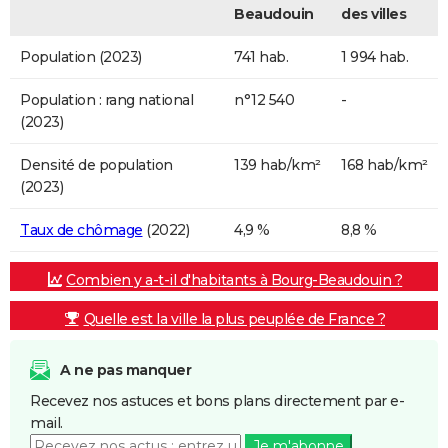
Beaudouin
des villes
Population (2023)
741 hab.
1 994 hab.
Population : rang national
n°12 540
-
(2023)
Densité de population
139 hab/km²
168 hab/km²
(2023)
Taux de chômage
(2022)
4,9 %
8,8 %
Combien y a-t-il d'habitants à Bourg-Beaudouin ?
Quelle est la ville la plus peuplée de France ?
A ne pas manquer
Recevez nos astuces et bons plans directement par e-
mail.
Je m'abonne