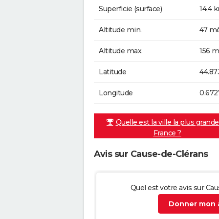
Superficie (surface)
14,4 
Altitude min.
47 mè
Altitude max.
156 m
Latitude
44.87
Longitude
0.672
Quelle est la ville la plus grand
France ?
Avis sur Cause-de-Clérans
Quel est votre avis sur Ca
Donner mon a