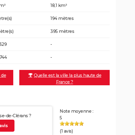
km²
18,1 km²
tre(s)
194 mètres
ètre(s)
395 mètres
329
-
744
-
e de
Quelle est la ville la plus haute de
France ?
Note moyenne :
use-de-Clérans ?
5
vis
(
1
avis)