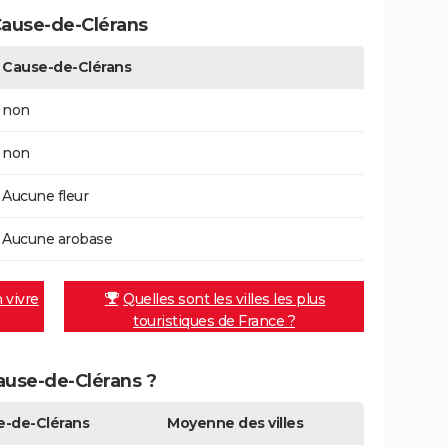
ause-de-Clérans
Cause-de-Clérans
non
non
Aucune fleur
Aucune arobase
n vivre
Quelles sont les villes les plus
touristiques de France ?
Cause-de-Clérans ?
e-de-Clérans
Moyenne des villes