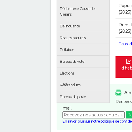
Popula
Déchetterie Cause-de-
(2023)
Clérans
Densit
Délinquance
(2023)
Risques naturels
Taux 
Pollution
Bureau de vote
d'hab
Elections
Référendum
A n
Bureau de poste
Recevez
mail.
J
En savoir plus sur notre politique de confiden