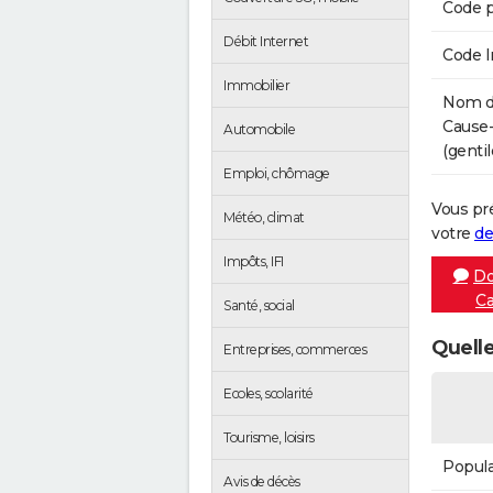
Code p
Débit Internet
Code 
Immobilier
Nom de
Cause-
Automobile
(gentil
Emploi, chômage
Vous pr
Météo, climat
votre
de
Impôts, IFI
Do
Ca
Santé, social
Quelle
Entreprises, commerces
Ecoles, scolarité
Tourisme, loisirs
Popula
Avis de décès