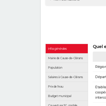
Quel e
Infos générales
Mairie de Cause-de-Clérans
Régio
Population
Dépar
Salaires à Cause-de-Clérans
Prix de l'eau
Etabli
coopér
Budget municipal
inter
Couverture 5G, mobile