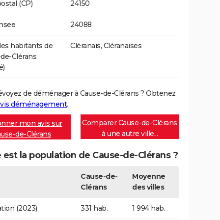
ostal (CP)
24150
Insee
24088
s habitants de
Cléranais, Cléranaises
de-Clérans
é)
évoyez de déménager à Cause-de-Clérans ? Obtenez
vis déménagement
.
Comparer Cause-de-Clérans
nner mon avis sur
à une autre ville...
use-de-Clérans
 est la population de Cause-de-Clérans ?
Cause-de-
Moyenne
Clérans
des villes
tion (2023)
331 hab.
1 994 hab.