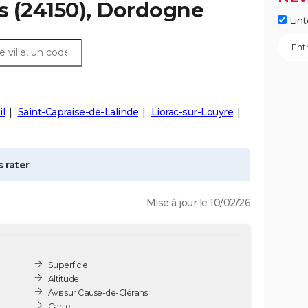
s
(24150), Dordogne
Lint
l
Saint-Capraise-de-Lalinde
Liorac-sur-Louyre
 rater
Mise à jour le 10/02/26
Superficie
Altitude
Avis sur Cause-de-Clérans
Carte