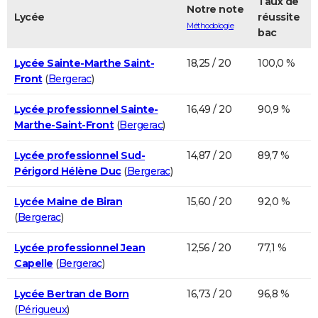
Taux de
Notre note
Lycée
réussite
Méthodologie
bac
Lycée Sainte-Marthe Saint-
18,25 / 20
100,0 %
Front
(
Bergerac
)
Lycée professionnel Sainte-
16,49 / 20
90,9 %
Marthe-Saint-Front
(
Bergerac
)
Lycée professionnel Sud-
14,87 / 20
89,7 %
Périgord Hélène Duc
(
Bergerac
)
Lycée Maine de Biran
15,60 / 20
92,0 %
(
Bergerac
)
Lycée professionnel Jean
12,56 / 20
77,1 %
Capelle
(
Bergerac
)
Lycée Bertran de Born
16,73 / 20
96,8 %
(
Périgueux
)