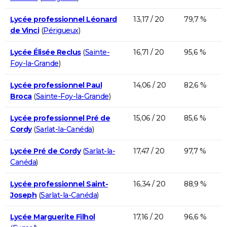
Lycée professionnel Léonard
13,17 / 20
79,7 %
de Vinci
(
Périgueux
)
Lycée Élisée Reclus
(
Sainte-
16,71 / 20
95,6 %
Foy-la-Grande
)
Lycée professionnel Paul
14,06 / 20
82,6 %
Broca
(
Sainte-Foy-la-Grande
)
Lycée professionnel Pré de
15,06 / 20
85,6 %
Cordy
(
Sarlat-la-Canéda
)
Lycée Pré de Cordy
(
Sarlat-la-
17,47 / 20
97,7 %
Canéda
)
Lycée professionnel Saint-
16,34 / 20
88,9 %
Joseph
(
Sarlat-la-Canéda
)
Lycée Marguerite Filhol
17,16 / 20
96,6 %