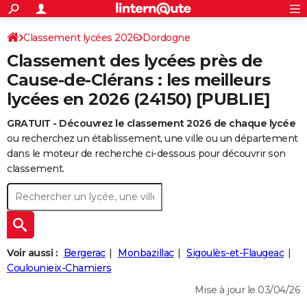
ACTUALITÉS
Connexion
S'inscrire
Classement lycées 2026
Dordogne
Rechercher
Société
Education
Villes
Politique
Faits Divers
Monde
+
SPORT
Classement des lycées près de
Football
Cyclisme
Forum
Coupe du monde 2026
Tennis
Rugby
CULTURE
Cause-de-Clérans : les meilleurs
lycées en 2026 (24150) [PUBLIE]
TNT
Cinéma
Musique
Programme TV
Streaming
Sorties cinéma
+
FINANCE
GRATUIT - Découvrez le classement 2026 de chaque lycée
Impôts
Immobilier
Banque
Crédit
Retraite
Epargne
Risques naturels par ville
Assurance
AUTO
ou recherchez un établissement, une ville ou un département
Réserver un essai
Berlines
Forum auto
Essais
Citadines
SUV
+
dans le moteur de recherche ci-dessous pour découvrir son
HIGH-TECH
classement.
Meilleur smartphone
Ordinateurs
Guide high-tech
Mobiles
Internet
Jeux vidéo
+
BRICOLAGE
Aménagement intérieur
Cuisine
Jardinage
+
Forum
Extérieur
Salle de bains
Rangement
WEEK-END
Escapades
Expositions
Week-end nature
Guides de France
Patrimoine
Musées
+
LIFESTYLE
Voir aussi :
Bergerac
Monbazillac
Sigoulès-et-Flaugeac
Bien-être
Mode
+
Art de vivre
Loisirs
Modes de vie
Coulounieix-Chamiers
SANTE
Mise à jour le 03/04/26
Guide de la santé
Médicaments
+
Alimentation
Maladies
Sommeil
VOYAGE