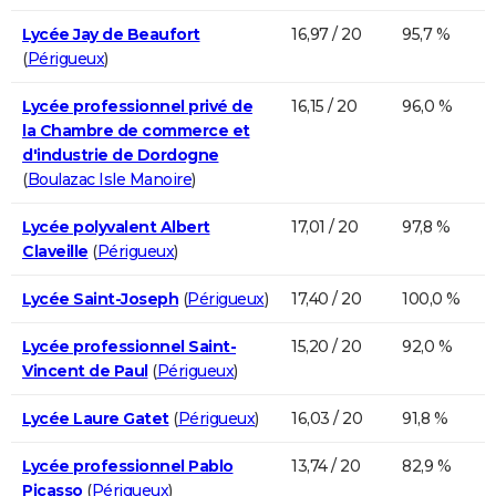
Lycée Jay de Beaufort
16,97 / 20
95,7 %
(
Périgueux
)
Lycée professionnel privé de
16,15 / 20
96,0 %
la Chambre de commerce et
d'industrie de Dordogne
(
Boulazac Isle Manoire
)
Lycée polyvalent Albert
17,01 / 20
97,8 %
Claveille
(
Périgueux
)
Lycée Saint-Joseph
(
Périgueux
)
17,40 / 20
100,0 %
Lycée professionnel Saint-
15,20 / 20
92,0 %
Vincent de Paul
(
Périgueux
)
Lycée Laure Gatet
(
Périgueux
)
16,03 / 20
91,8 %
Lycée professionnel Pablo
13,74 / 20
82,9 %
Picasso
(
Périgueux
)