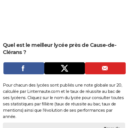
City break
Voyage de noces
Climat
Destinations
Voyage nature
Forum
+
PHOTO
GUIDES D'ACHAT
BONS PLANS
CARTE DE VOEUX
Quel est le meilleur lycée près de Cause-de-
Clérans ?
Carte Bonne année
Carte Pâques
Carte de Noël
Carte Saint-Valentin
Carte d'anniversaire
DICTIONNAIRE
Biographies
Expressions
Dictionnaire
Citations
Proverbes
PROGRAMME TV
COPAINS D'AVANT
Pour chacun des lycées sont publiés une note globale sur 20,
Se connecter
Collèges
Universités
Service militaire
S'inscrire
Lycées
Primaires
Entreprises
Avis de recherche
AVIS DE DÉCÈS
calculée par Linternaute.com et le taux de réussite au bac de
ses lycéens. Cliquez sur le nom du lycée pour consulter toutes
FORUM
ses statistiques par fillière (taux de réussite au bac, taux de
Lifestyle
Sport
Television
Cinema
Bricolage
Culture
Auto
Voyage
mentions) ainsi que l'évolution de ses performances par
année.