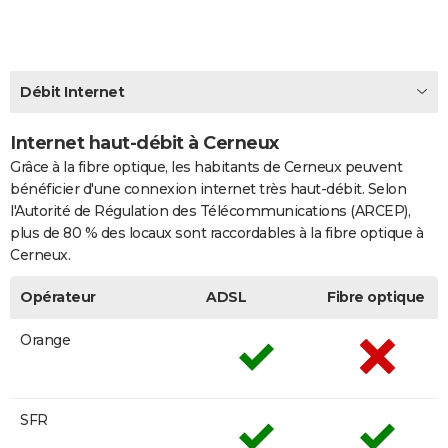
City break
Voyage de noces
Climat
Destinations
Voyage nature
Forum
+
PHOTO
GUIDES D'ACHAT
Débit Internet
BONS PLANS
Internet haut-débit à Cerneux
CARTE DE VOEUX
Grâce à la fibre optique, les habitants de Cerneux peuvent
Carte Bonne année
Carte Pâques
Carte de Noël
Carte Saint-Valentin
Carte d'anniversaire
DICTIONNAIRE
bénéficier d'une connexion internet très haut-débit. Selon
l'Autorité de Régulation des Télécommunications (ARCEP),
Biographies
Expressions
Dictionnaire
Citations
Proverbes
PROGRAMME TV
plus de 80 % des locaux sont raccordables à la fibre optique à
Cerneux.
COPAINS D'AVANT
Opérateur
ADSL
Fibre optique
Se connecter
Collèges
Universités
Service militaire
S'inscrire
Lycées
Primaires
Entreprises
Avis de recherche
AVIS DE DÉCÈS
Orange
FORUM
Lifestyle
Sport
Television
Cinema
Bricolage
Culture
Auto
Voyage
SFR