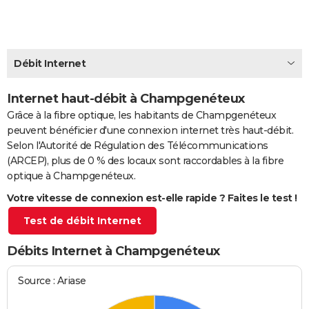
City break
Voyage de noces
Climat
Destinations
Voyage nature
Forum
+
PHOTO
GUIDES D'ACHAT
Débit Internet
BONS PLANS
Internet haut-débit à Champgenéteux
CARTE DE VOEUX
Grâce à la fibre optique, les habitants de Champgenéteux
Carte Bonne année
Carte Pâques
Carte de Noël
Carte Saint-Valentin
Carte d'anniversaire
DICTIONNAIRE
peuvent bénéficier d'une connexion internet très haut-débit.
Selon l'Autorité de Régulation des Télécommunications
Biographies
Expressions
Dictionnaire
Citations
Proverbes
PROGRAMME TV
(ARCEP), plus de 0 % des locaux sont raccordables à la fibre
optique à Champgenéteux.
COPAINS D'AVANT
Votre vitesse de connexion est-elle rapide ? Faites le test !
Se connecter
Collèges
Universités
Service militaire
S'inscrire
Lycées
Primaires
Entreprises
Avis de recherche
AVIS DE DÉCÈS
Test de débit Internet
FORUM
Débits Internet à Champgenéteux
Lifestyle
Sport
Television
Cinema
Bricolage
Culture
Auto
Voyage
Source : Ariase