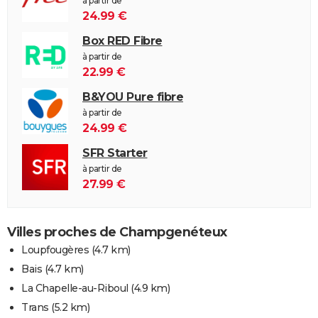
à partir de
24.99 €
Box RED Fibre
à partir de
22.99 €
B&YOU Pure fibre
à partir de
24.99 €
SFR Starter
à partir de
27.99 €
Villes proches de Champgenéteux
Loupfougères
(4.7 km)
Bais
(4.7 km)
La Chapelle-au-Riboul
(4.9 km)
Trans
(5.2 km)