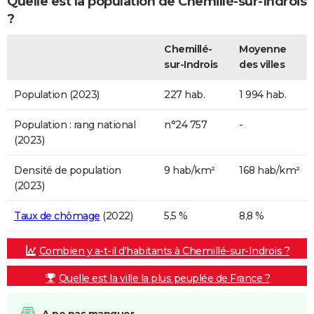
Quelle est la population de Chemillé-sur-Indrois
?
Chemillé-
Moyenne
sur-Indrois
des villes
Population (2023)
227 hab.
1 994 hab.
Population : rang national
n°24 757
-
(2023)
Densité de population
9 hab/km²
168 hab/km²
(2023)
Taux de chômage
(2022)
5,5 %
8,8 %
Combien y a-t-il d'habitants à Chemillé-sur-Indrois ?
Quelle est la ville la plus peuplée de France ?
A ne pas manquer