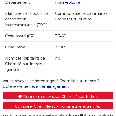
Département
Indre-et-Loire
Etablissement public de
Communauté de communes
coopération
Loches Sud Touraine
intercommunale (EPCI)
Code postal (CP)
37460
Code Insee
37069
Nom des habitants de
nc
Chemillé-sur-Indrois
(gentilé)
Vous prévoyez de déménager à Chemillé-sur-Indrois ?
Obtenez votre
devis déménagement
.
Donner mon avis sur Chemillé-sur-Indrois
Comparer Chemillé-sur-Indrois à une autre ville...