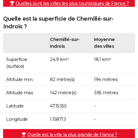
Quelles sont les villes les plus touristiques de France ?
Quelle est la superficie de Chemillé-sur-
Indrois ?
Chemillé-sur-
Moyenne
Indrois
des villes
Superficie
24,9 km²
18,1 km²
(surface)
Altitude min.
82 mètre(s)
194 mètres
Altitude max.
142 mètre(s)
395 mètres
Latitude
47.15355
-
Longitude
1.158713
-
Quelle est la ville la plus grande de France ?