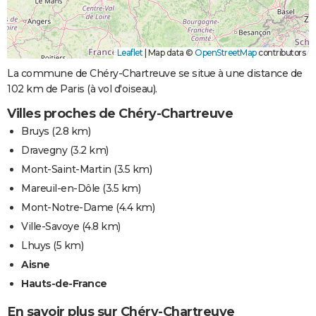
Leaflet
|
Map data ©
OpenStreetMap
contributors
La commune de Chéry-Chartreuve se situe à une distance de
102 km de Paris (à vol d'oiseau).
Villes proches de Chéry-Chartreuve
Bruys
(2.8 km)
Dravegny
(3.2 km)
Mont-Saint-Martin
(3.5 km)
Mareuil-en-Dôle
(3.5 km)
Mont-Notre-Dame
(4.4 km)
Ville-Savoye
(4.8 km)
Lhuys
(5 km)
Aisne
Hauts-de-France
En savoir plus sur Chéry-Chartreuve