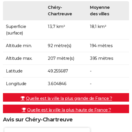
Chéry-
Moyenne
Chartreuve
des villes
Superficie
13,7 km²
18,1 km²
(surface)
Altitude min.
92 mètre(s)
194 mètres
Altitude max.
207 mètre(s)
395 mètres
Latitude
49.255687
-
Longitude
3.604846
-
Quelle est la ville la plus grande de France ?
Quelle est la ville la plus haute de France ?
Avis sur Chéry-Chartreuve