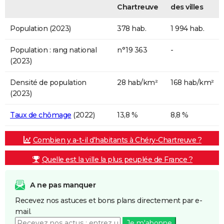
Chartreuve
des villes
Population (2023)
378 hab.
1 994 hab.
Population : rang national
n°19 363
-
(2023)
Densité de population
28 hab/km²
168 hab/km²
(2023)
Taux de chômage
(2022)
13,8 %
8,8 %
Combien y a-t-il d'habitants à Chéry-Chartreuve ?
Quelle est la ville la plus peuplée de France ?
A ne pas manquer
Recevez nos astuces et bons plans directement par e-
mail.
Je m'abonne