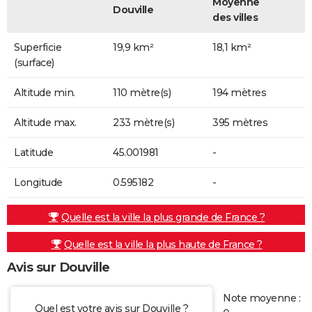
Moyenne
Douville
des villes
Superficie
19,9 km²
18,1 km²
(surface)
Altitude min.
110 mètre(s)
194 mètres
Altitude max.
233 mètre(s)
395 mètres
Latitude
45.001981
-
Longitude
0.595182
-
Quelle est la ville la plus grande de France ?
Quelle est la ville la plus haute de France ?
Avis sur Douville
Note moyenne :
Quel est votre avis sur Douville ?