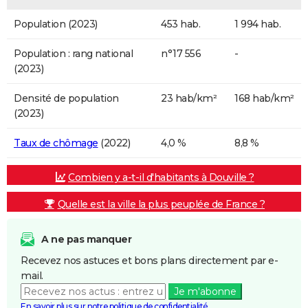
Population (2023)
453 hab.
1 994 hab.
Population : rang national
n°17 556
-
(2023)
Densité de population
23 hab/km²
168 hab/km²
(2023)
Taux de chômage
(2022)
4,0 %
8,8 %
Combien y a-t-il d'habitants à Douville ?
Quelle est la ville la plus peuplée de France ?
A ne pas manquer
Recevez nos astuces et bons plans directement par e-
mail.
Je m'abonne
En savoir plus sur notre politique de confidentialité