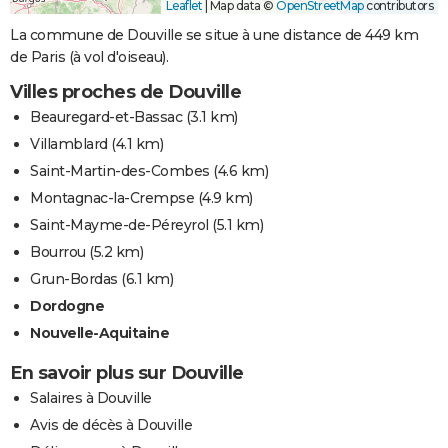
Leaflet
|
Map data ©
OpenStreetMap
contributors
La commune de Douville se situe à une distance de 449 km
de Paris (à vol d'oiseau).
Villes proches de Douville
Beauregard-et-Bassac
(3.1 km)
Villamblard
(4.1 km)
Saint-Martin-des-Combes
(4.6 km)
Montagnac-la-Crempse
(4.9 km)
Saint-Mayme-de-Péreyrol
(5.1 km)
Bourrou
(5.2 km)
Grun-Bordas
(6.1 km)
Dordogne
Nouvelle-Aquitaine
En savoir plus sur Douville
Salaires à Douville
Avis de décès à Douville