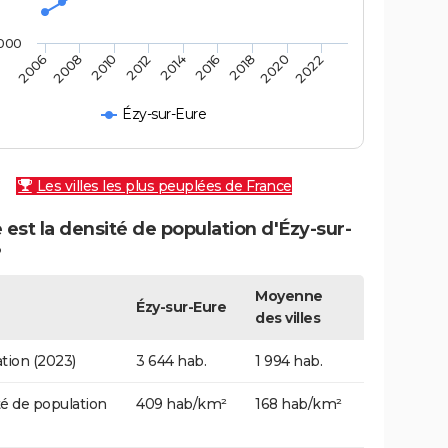
000
2010
2014
2018
2022
2008
2012
2016
2020
2006
Ézy-sur-Eure
Les villes les plus peuplées de France
 est la densité de population d'Ézy-sur-
?
Moyenne
Ézy-sur-Eure
des villes
tion (2023)
3 644 hab.
1 994 hab.
é de population
409 hab/km²
168 hab/km²