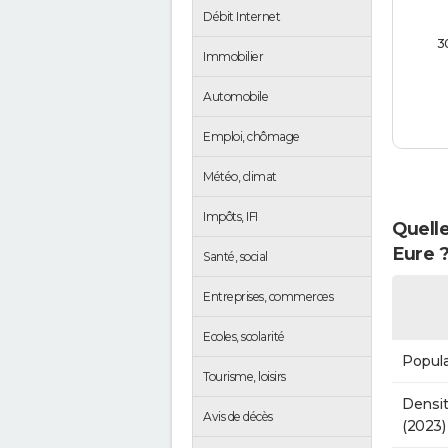
Débit Internet
3
Immobilier
Automobile
Emploi, chômage
Météo, climat
Impôts, IFI
Quelle
Eure 
Santé, social
Entreprises, commerces
Ecoles, scolarité
Popula
Tourisme, loisirs
Densit
Avis de décès
(2023)