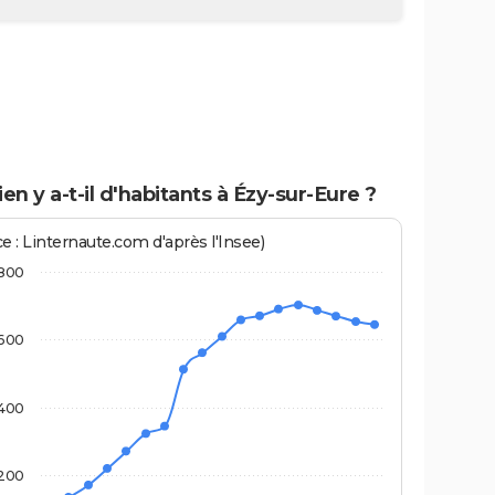
n y a-t-il d'habitants à Ézy-sur-Eure ?
e : Linternaute.com d'après l'Insee)
800
600
400
200