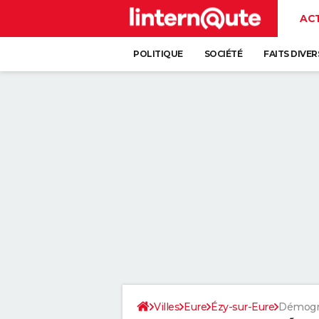
AC
POLITIQUE
SOCIÉTÉ
FAITS DIVER
Villes
Eure
Ézy-sur-Eure
Démogr