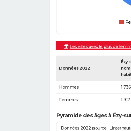
F
Les villes avec le plus de fem
Ézy-s
Données 2022
nom
habi
Hommes
1 736
Femmes
1 917
Pyramide des âges à Ézy-su
Données 2022 (source : Linternaute