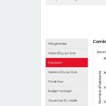
Combie
Infos générales
(sourc
Mairie d'Ézy-sur-Eure
3
Population
Salaires à Ézy-sur-Eure
Nombre d'habitants
3
Prix de l'eau
3
Budget municipal
Couverture 5G, mobile
3