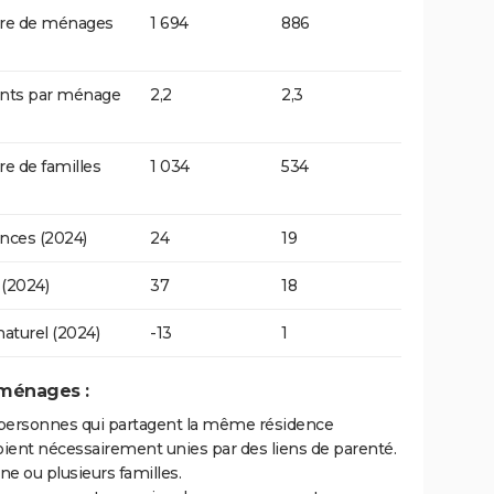
e de ménages
1 694
886
ants par ménage
2,2
2,3
 de familles
1 034
534
nces (2024)
24
19
(2024)
37
18
naturel (2024)
-13
1
 ménages :
personnes qui partagent la même résidence
oient nécessairement unies par des liens de parenté.
 ou plusieurs familles.