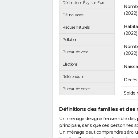
Déchetterie Ézy-sur-Eure
Nombr
(2022)
Délinquance
Habit
Risques naturels
(2022)
Pollution
Nombre
Bureau de vote
(2022)
Elections
Naissa
Référendum
Décès 
Bureau de poste
Solde 
Définitions des familles et des
Un ménage désigne l'ensemble des 
principale, sans que ces personnes s
Un ménage peut comprendre zéro, une