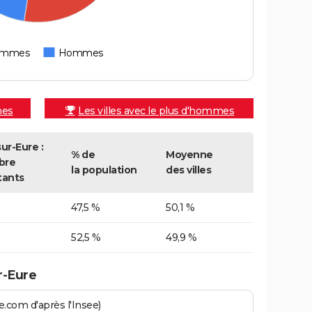
emmes
Hommes
mes
Les villes avec le plus d'hommes
ur-Eure :
% de
Moyenne
bre
la population
des villes
tants
47,5 %
50,1 %
52,5 %
49,9 %
r-Eure
.com d'après l'Insee)