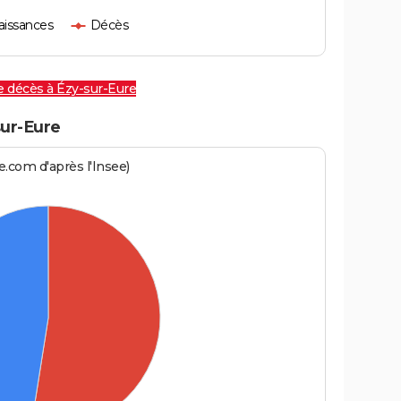
aissances
Décès
e décès à Ézy-sur-Eure
ur-Eure
.com d'après l'Insee)