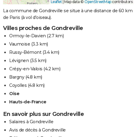
Leaflet
|
Map data ©
OpenStreetMap
contributors
La commune de Gondreville se situe à une distance de 60 km
de Paris (à vol d'oiseau).
Villes proches de Gondreville
Ormoy-le-Davien
(2.7 km)
Vaumoise
(3.3 km)
Russy-Bémont
(3.4 km)
Lévignen
(3.5 km)
Crépy-en-Valois
(4.2 km)
Bargny
(4.8 km)
Coyolles
(4.8 km)
Oise
Hauts-de-France
En savoir plus sur Gondreville
Salaires à Gondreville
Avis de décès à Gondreville