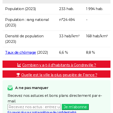
Population (2023)
233 hab.
1 994 hab.
Population : rang national
n°24 494
-
(2023)
Densité de population
33 hab/km²
168 hab/km²
(2023)
Taux de chômage
(2022)
6,6 %
8,8 %
Combien y a-t-il d'habitants à Gondreville ?
Quelle est la ville la plus peuplée de France ?
A ne pas manquer
Recevez nos astuces et bons plans directement par e-
mail.
Je m'abonne
En savoir plus sur notre politique de confidentialité