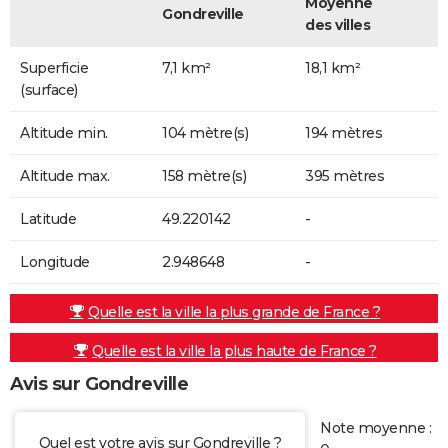
Moyenne
Gondreville
des villes
Superficie
7,1 km²
18,1 km²
(surface)
Altitude min.
104 mètre(s)
194 mètres
Altitude max.
158 mètre(s)
395 mètres
Latitude
49.220142
-
Longitude
2.948648
-
Quelle est la ville la plus grande de France ?
Quelle est la ville la plus haute de France ?
Avis sur Gondreville
Note moyenne :
Quel est votre avis sur Gondreville ?