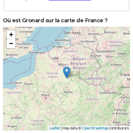
Où est Gronard sur la carte de France ?
+
−
Leaflet
|
Map data ©
OpenStreetMap
contributors