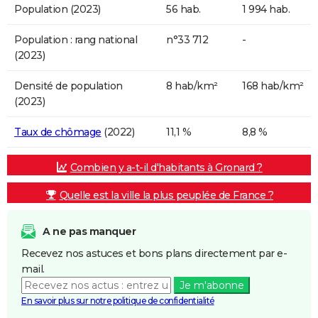
Population (2023)
56 hab.
1 994 hab.
Population : rang national
n°33 712
-
(2023)
Densité de population
8 hab/km²
168 hab/km²
(2023)
Taux de chômage
(2022)
11,1 %
8,8 %
Combien y a-t-il d'habitants à Gronard ?
Quelle est la ville la plus peuplée de France ?
A ne pas manquer
Recevez nos astuces et bons plans directement par e-
mail.
Je m'abonne
En savoir plus sur notre politique de confidentialité