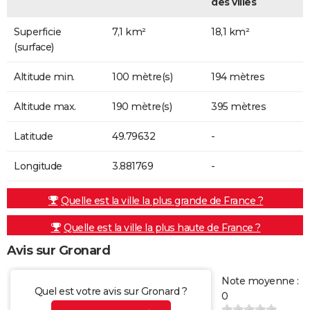
des villes
Superficie
7,1 km²
18,1 km²
(surface)
Altitude min.
100 mètre(s)
194 mètres
Altitude max.
190 mètre(s)
395 mètres
Latitude
49.79632
-
Longitude
3.881769
-
Quelle est la ville la plus grande de France ?
Quelle est la ville la plus haute de France ?
Avis sur Gronard
Note moyenne :
Quel est votre avis sur Gronard ?
0