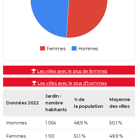
Femmes
Hommes
Les villes avec le plus de femmes
Les villes avec le plus d'hommes
Jardin :
% de
Moyenne
Données 2022
nombre
la population
des villes
habitants
Hommes
1 054
48,9 %
50,1 %
Femmes
1 101
51,1 %
49,9 %