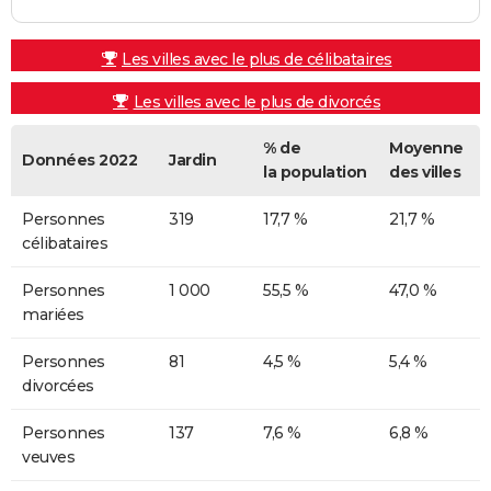
Les villes avec le plus de célibataires
Les villes avec le plus de divorcés
% de
Moyenne
Données 2022
Jardin
la population
des villes
Personnes
319
17,7 %
21,7 %
célibataires
Personnes
1 000
55,5 %
47,0 %
mariées
Personnes
81
4,5 %
5,4 %
divorcées
Personnes
137
7,6 %
6,8 %
veuves