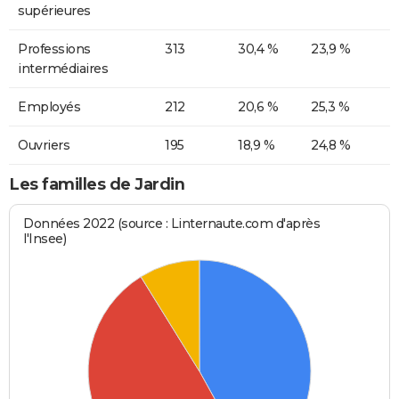
supérieures
Professions
313
30,4 %
23,9 %
intermédiaires
Employés
212
20,6 %
25,3 %
Ouvriers
195
18,9 %
24,8 %
Les familles de Jardin
Données 2022 (source : Linternaute.com d'après
l'Insee)