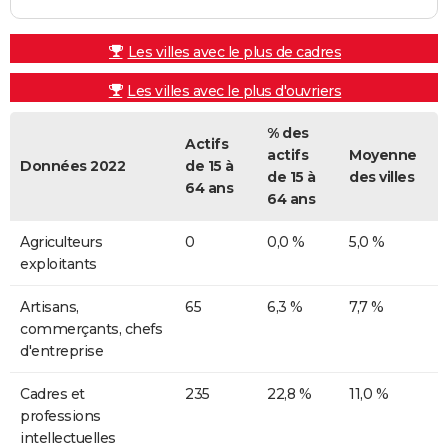
Les villes avec le plus de cadres
Les villes avec le plus d'ouvriers
% des
Actifs
actifs
Moyenne
Données 2022
de 15 à
de 15 à
des villes
64 ans
64 ans
Agriculteurs
0
0,0 %
5,0 %
exploitants
Artisans,
65
6,3 %
7,7 %
commerçants, chefs
d'entreprise
Cadres et
235
22,8 %
11,0 %
professions
intellectuelles