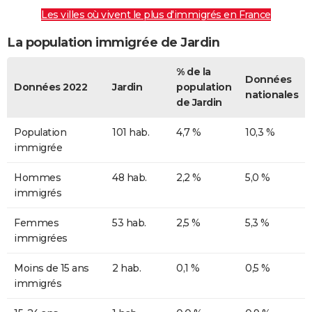
Les villes où vivent le plus d'immigrés en France
La population immigrée de Jardin
% de la
Données
Données 2022
Jardin
population
nationales
de Jardin
Population
101 hab.
4,7 %
10,3 %
immigrée
Hommes
48 hab.
2,2 %
5,0 %
immigrés
Femmes
53 hab.
2,5 %
5,3 %
immigrées
Moins de 15 ans
2 hab.
0,1 %
0,5 %
immigrés