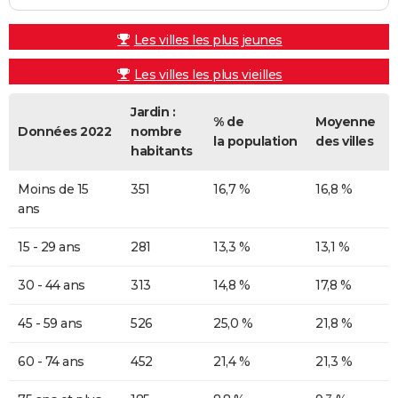
Les villes les plus jeunes
Les villes les plus vieilles
Jardin :
% de
Moyenne
Données 2022
nombre
la population
des villes
habitants
Moins de 15
351
16,7 %
16,8 %
ans
15 - 29 ans
281
13,3 %
13,1 %
30 - 44 ans
313
14,8 %
17,8 %
45 - 59 ans
526
25,0 %
21,8 %
60 - 74 ans
452
21,4 %
21,3 %