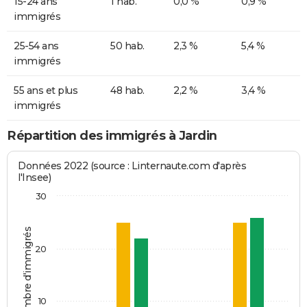
15-24 ans
1 hab.
0,0 %
0,9 %
immigrés
25-54 ans
50 hab.
2,3 %
5,4 %
immigrés
55 ans et plus
48 hab.
2,2 %
3,4 %
immigrés
Répartition des immigrés à Jardin
Données 2022 (source : Linternaute.com d'après
l'Insee)
30
Nombre d'immigrés
20
10