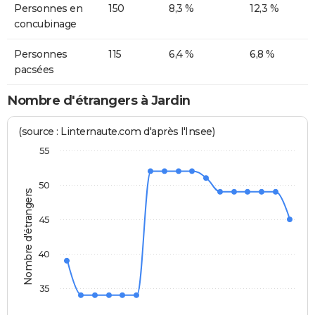
Personnes en
150
8,3 %
12,3 %
concubinage
Personnes
115
6,4 %
6,8 %
pacsées
Nombre d'étrangers à Jardin
(source : Linternaute.com d'après l'Insee)
55
50
Nombre d'étrangers
45
40
35