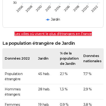
30
2014
2012
2010
2008
2006
2022
2020
2018
2016
Jardin
Les villes où vivent le plus d'étrangers en France
La population étrangère de Jardin
% de la
Données
Données 2022
Jardin
population
nationales
de Jardin
Population
45 hab.
2,1 %
7,7 %
étrangère
Hommes
28 hab.
1,3 %
2,9 %
étrangers
Femmes
19 hab.
0,9 %
3,8 %