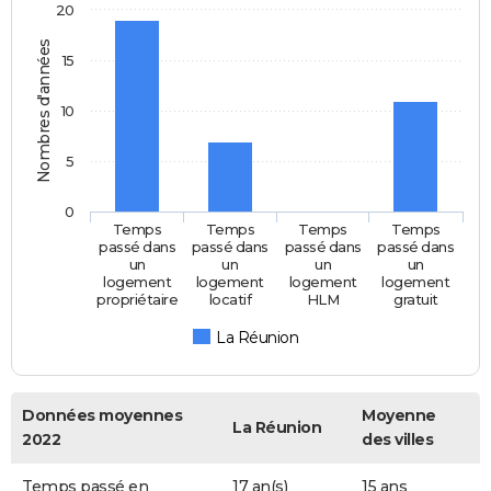
20
Nombres d'années
15
10
5
0
Temps
Temps
Temps
Temps
passé dans
passé dans
passé dans
passé dans
un
un
un
un
logement
logement
logement
logement
propriétaire
locatif
HLM
gratuit
La Réunion
Données moyennes
Moyenne
La Réunion
2022
des villes
Temps passé en
17 an(s)
15 ans