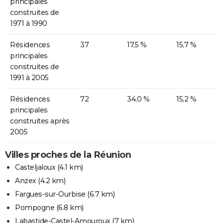
principales
construites de
1971 à 1990
Résidences
37
17,5 %
15,7 %
principales
construites de
1991 à 2005
Résidences
72
34,0 %
15,2 %
principales
construites après
2005
Villes proches de la Réunion
Casteljaloux
(4.1 km)
Anzex
(4.2 km)
Fargues-sur-Ourbise
(6.7 km)
Pompogne
(6.8 km)
Labastide-Castel-Amouroux
(7 km)