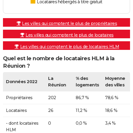
Locataires hébergés à titre gratuit
Les villes qui comptent le plus de propriétaires
Les villes qui comptent le plus de locataires
Les villes qui comptent le plus de locataires HLM
Quel est le nombre de locataires HLM à la
Réunion ?
La
% des
Moyenne
Données 2022
Réunion
logements
des villes
Propriétaires
202
86,7 %
78,6 %
Locataires
26
11,2 %
18,6 %
- dont locataires
0
0,0 %
3,4 %
HLM