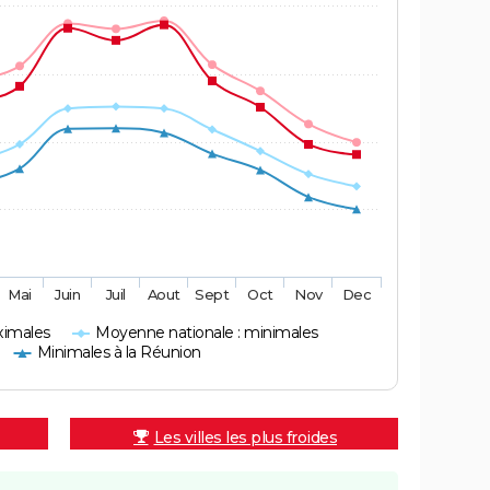
Mai
Juin
Juil
Aout
Sept
Oct
Nov
Dec
ximales
Moyenne nationale : minimales
Minimales à la Réunion
Les villes les plus froides