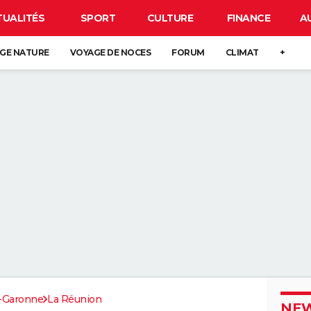
TUALITÉS
SPORT
CULTURE
FINANCE
A
GE NATURE
VOYAGE DE NOCES
FORUM
CLIMAT
+
t-Garonne
La Réunion
NEW