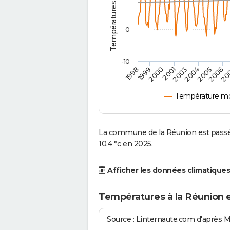
0
-10
2001
2004
1998
2006
2000
2003
2005
1999
20
Température mo
La commune de la Réunion est passé
10,4 °c en 2025.
Afficher les données climatiques
Températures à la Réunion 
Source : Linternaute.com d'après 