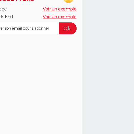
age
Voir un exemple
k-End
Voir un exemple