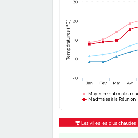
30
20
Températures ( °C )
10
0
-10
Jan
Fev
Mar
Avr
Moyenne nationale : ma
Maximales à la Réunion
Les villes les plus chaudes