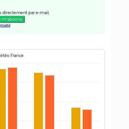
 directement par e-mail.
e m'abonne
tialité
Météo France