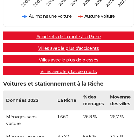
2014
2012
2010
2008
2006
2022
2020
2018
2016
Au moins une voiture
Aucune voiture
Accidents de la route à la Riche
Villes avec le plus d'accidents
Villes avec le plus de blessés
Villes avec le plus de morts
Voitures et stationnement à la Riche
% des
Moyenne
Données 2022
La Riche
ménages
des villes
Ménages sans
1 660
26,8 %
26,7 %
voiture
Ménages avec une
3 377
54,5 %
32,3 %