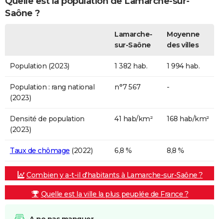
Quelle est la population de Lamarche-sur-
Saône ?
Lamarche-
Moyenne
sur-Saône
des villes
Population (2023)
1 382 hab.
1 994 hab.
Population : rang national
n°7 567
-
(2023)
Densité de population
41 hab/km²
168 hab/km²
(2023)
Taux de chômage
(2022)
6,8 %
8,8 %
Combien y a-t-il d'habitants à Lamarche-sur-Saône ?
Quelle est la ville la plus peuplée de France ?
A ne pas manquer