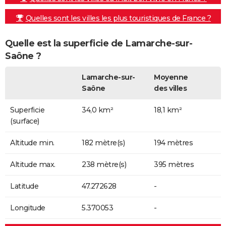
Quelles sont les villes les plus touristiques de France ?
Quelle est la superficie de Lamarche-sur-
Saône ?
Lamarche-sur-
Moyenne
Saône
des villes
Superficie
34,0 km²
18,1 km²
(surface)
Altitude min.
182 mètre(s)
194 mètres
Altitude max.
238 mètre(s)
395 mètres
Latitude
47.272628
-
Longitude
5.370053
-