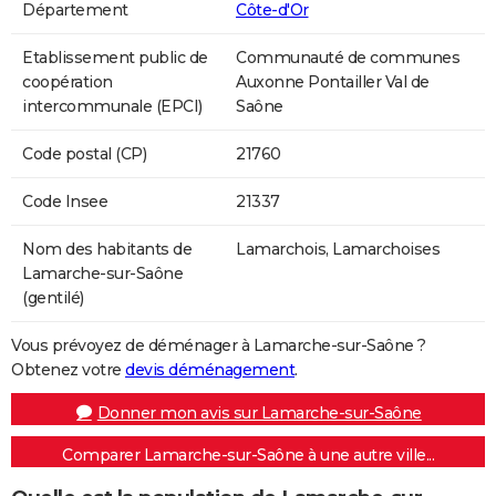
Département
Côte-d'Or
Etablissement public de
Communauté de communes
coopération
Auxonne Pontailler Val de
intercommunale (EPCI)
Saône
Code postal (CP)
21760
Code Insee
21337
Nom des habitants de
Lamarchois, Lamarchoises
Lamarche-sur-Saône
(gentilé)
Vous prévoyez de déménager à Lamarche-sur-Saône ?
Obtenez votre
devis déménagement
.
Donner mon avis sur Lamarche-sur-Saône
Comparer Lamarche-sur-Saône à une autre ville...