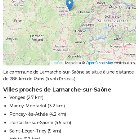
Leaflet
|
Map data ©
OpenStreetMap
contributors
La commune de Lamarche-sur-Saône se situe à une distance
de 286 km de Paris (à vol d'oiseau).
Villes proches de Lamarche-sur-Saône
Vonges
(2.7 km)
Magny-Montarlot
(3.2 km)
Poncey-lès-Athée
(4.2 km)
Pontailler-sur-Saône
(4.5 km)
Saint-Léger-Triey
(5 km)