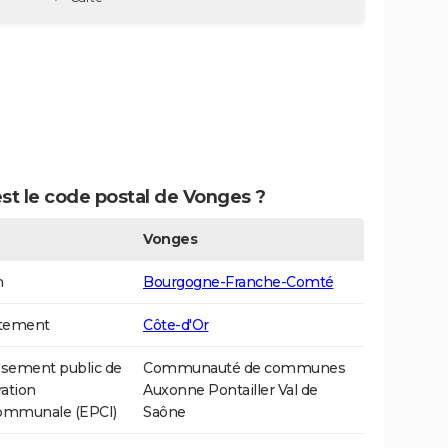
st le code postal de Vonges ?
Vonges
n
Bourgogne-Franche-Comté
tement
Côte-d'Or
ssement public de
Communauté de communes
ation
Auxonne Pontailler Val de
communale (EPCI)
Saône