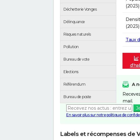
(2023)
Déchetterie Vonges
Densit
Délinquance
(2023)
Risques naturels
Taux 
Pollution
Bureau de vote
d'ha
Elections
A n
Référendum
Recevez
Bureau de poste
mail.
J
En savoir plus sur notre politique de confiden
Labels et récompenses de 