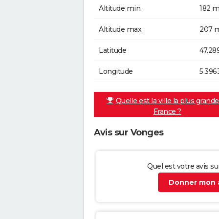
Altitude min.
182 m
Altitude max.
207 m
Latitude
47.28
Longitude
5.396
Quelle est la ville la plus grand
France ?
Avis sur Vonges
Quel est votre avis s
Donner mon a