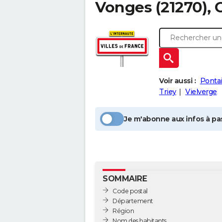
Vonges
(21270), 
Voir aussi :
Pontai
Triey
Vielverge
Je m'abonne aux infos à pas
SOMMAIRE
Code postal
Département
Région
Nom des habitants