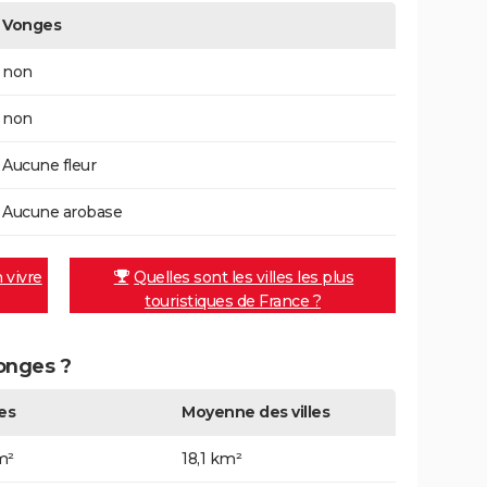
Vonges
non
non
Aucune fleur
Aucune arobase
n vivre
Quelles sont les villes les plus
touristiques de France ?
Vonges ?
es
Moyenne des villes
m²
18,1 km²