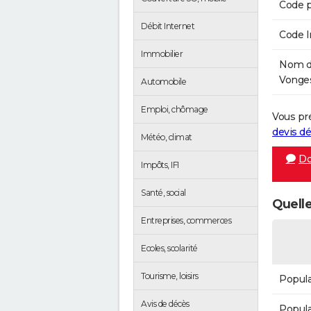
Code p
Débit Internet
Code 
Immobilier
Nom de
Vonges
Automobile
Emploi, chômage
Vous pr
devis 
Météo, climat
Do
Impôts, IFI
Santé, social
Quelle
Entreprises, commerces
Ecoles, scolarité
Tourisme, loisirs
Popula
Avis de décès
Popula