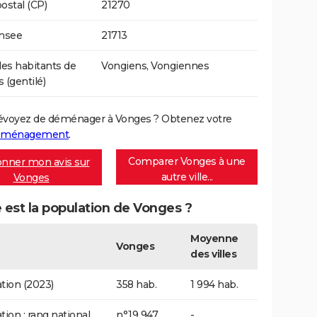
ostal (CP)
21270
Insee
21713
s habitants de
Vongiens, Vongiennes
 (gentilé)
évoyez de déménager à Vonges ? Obtenez votre
déménagement
.
Comparer Vonges à une
nner mon avis sur
autre ville...
Vonges
 est la population de Vonges ?
Moyenne
Vonges
des villes
tion (2023)
358 hab.
1 994 hab.
tion : rang national
n°19 947
-