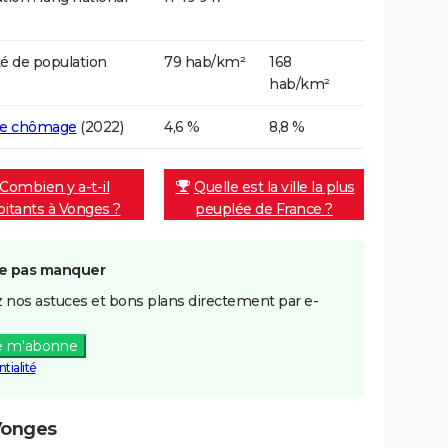
é de population
79 hab/km²
168
hab/km²
de chômage
(2022)
4,6 %
8,8 %
Combien y a-t-il
Quelle est la ville la plus
bitants à Vonges ?
peuplée de France ?
e pas manquer
 nos astuces et bons plans directement par e-
e m'abonne
tialité
Vonges