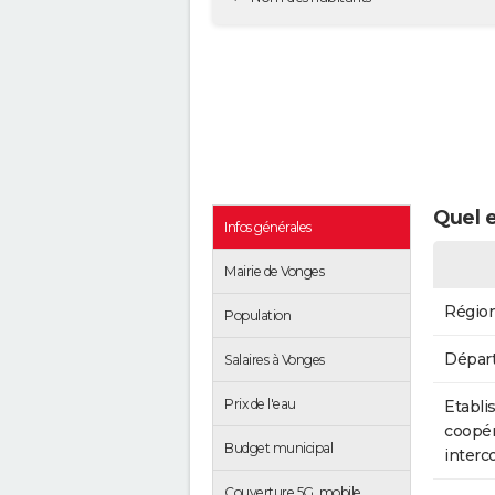
Quel e
Infos générales
Mairie de Vonges
Régio
Population
Dépar
Salaires à Vonges
Prix de l'eau
Etabli
coopér
Budget municipal
inter
Couverture 5G, mobile