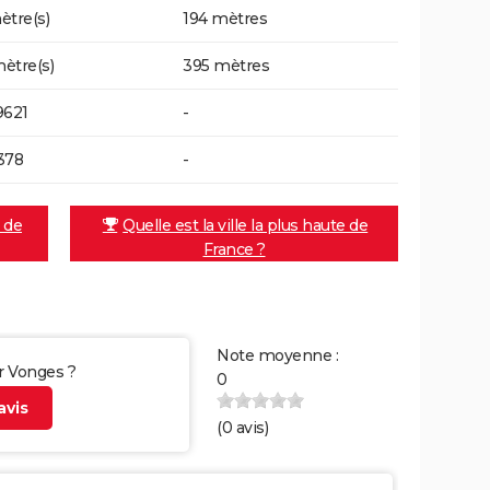
ètre(s)
194 mètres
ètre(s)
395 mètres
9621
-
378
-
e de
Quelle est la ville la plus haute de
France ?
Note moyenne :
ur Vonges ?
0
vis
(
0
avis)