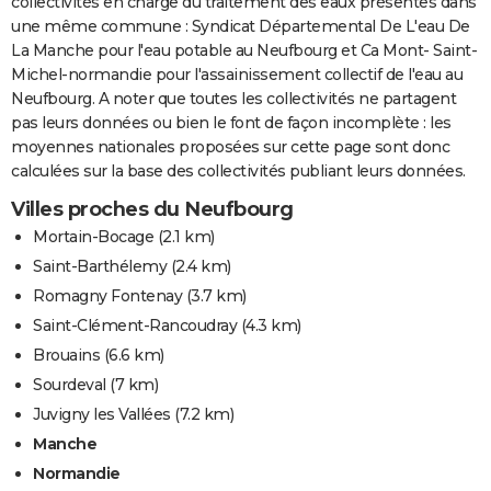
collectivités en charge du traitement des eaux présentes dans
une même commune : Syndicat Départemental De L'eau De
La Manche pour l'eau potable au Neufbourg et Ca Mont- Saint-
Michel-normandie pour l'assainissement collectif de l'eau au
Neufbourg. A noter que toutes les collectivités ne partagent
pas leurs données ou bien le font de façon incomplète : les
moyennes nationales proposées sur cette page sont donc
calculées sur la base des collectivités publiant leurs données.
Villes proches du Neufbourg
Mortain-Bocage
(2.1 km)
Saint-Barthélemy
(2.4 km)
Romagny Fontenay
(3.7 km)
Saint-Clément-Rancoudray
(4.3 km)
Brouains
(6.6 km)
Sourdeval
(7 km)
Juvigny les Vallées
(7.2 km)
Manche
Normandie