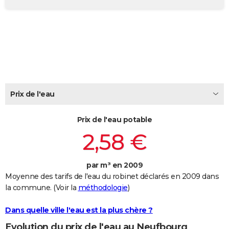
City break
Voyage de noces
Climat
Destinations
Voyage nature
Forum
+
PHOTO
GUIDES D'ACHAT
BONS PLANS
CARTE DE VOEUX
Carte Bonne année
Carte Pâques
Carte de Noël
Carte Saint-Valentin
Carte d'anniversaire
Prix de l'eau
DICTIONNAIRE
Biographies
Expressions
Dictionnaire
Citations
Proverbes
PROGRAMME TV
Prix de l'eau potable
2,58 €
COPAINS D'AVANT
Se connecter
Collèges
Universités
Service militaire
S'inscrire
Lycées
Primaires
Entreprises
Avis de recherche
AVIS DE DÉCÈS
par m³ en 2009
Moyenne des tarifs de l'eau du robinet déclarés en 2009 dans
FORUM
la commune. (Voir la
méthodologie
)
Lifestyle
Sport
Television
Cinema
Bricolage
Culture
Auto
Voyage
Dans quelle ville l'eau est la plus chère ?
Evolution du prix de l'eau au Neufbourg