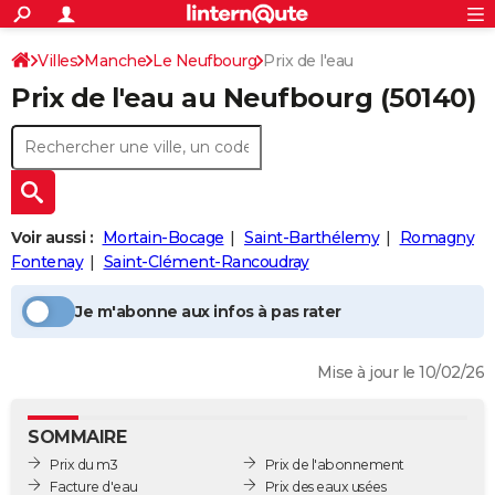
ACTUALITÉS
Connexion
S'inscrire
Villes
Manche
Le Neufbourg
Prix de l'eau
Rechercher
Société
Education
Villes
Politique
Faits Divers
Monde
+
SPORT
Prix de l'eau au
Neufbourg
(50140)
Football
Cyclisme
Forum
Coupe du monde 2026
Tennis
Rugby
CULTURE
TNT
Cinéma
Musique
Programme TV
Streaming
Sorties cinéma
+
FINANCE
Impôts
Immobilier
Banque
Crédit
Retraite
Epargne
Risques naturels par ville
Assurance
AUTO
Voir aussi :
Mortain-Bocage
Saint-Barthélemy
Romagny
Réserver un essai
Berlines
Forum auto
Essais
Citadines
SUV
+
HIGH-TECH
Fontenay
Saint-Clément-Rancoudray
Meilleur smartphone
Ordinateurs
Guide high-tech
Mobiles
Internet
Jeux vidéo
+
BRICOLAGE
Je m'abonne aux infos à pas rater
Aménagement intérieur
Cuisine
Jardinage
+
Forum
Extérieur
Salle de bains
Rangement
WEEK-END
Mise à jour le 10/02/26
Escapades
Expositions
Week-end nature
Guides de France
Patrimoine
Musées
+
LIFESTYLE
Bien-être
Mode
+
Art de vivre
Loisirs
Modes de vie
SANTE
SOMMAIRE
Prix du m3
Prix de l'abonnement
Guide de la santé
Médicaments
+
Alimentation
Maladies
Sommeil
VOYAGE
Facture d'eau
Prix des eaux usées