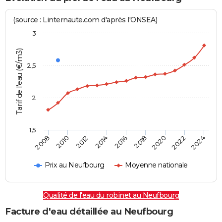
(source : Linternaute.com d'après l'ONSEA)
3
Tarif de l'eau (€/m3)
2,5
2
1,5
2016
2014
2024
2012
2022
2010
2020
2008
2018
Prix au Neufbourg
Moyenne nationale
Qualité de l'eau du robinet au Neufbourg
Facture d'eau détaillée au Neufbourg