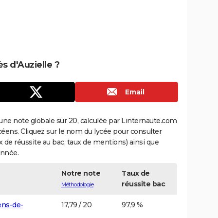
ès d'Auzielle ?
Email
une note globale sur 20, calculée par Linternaute.com
ycéens. Cliquez sur le nom du lycée pour consulter
aux de réussite au bac, taux de mentions) ainsi que
année.
Notre note
Taux de
réussite bac
Méthodologie
ens-de-
17,79 / 20
97,9 %