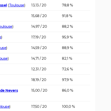
ssel
(
Toulouse
)
13,13 / 20
78,8 %
15,68 / 20
91,8 %
oulouse
)
14,97 / 20
88,2 %
e
)
17,19 / 20
95,9 %
ouse
)
14,59 / 20
88,9 %
ouse
)
14,71 / 20
82,1 %
12,31 / 20
72,6 %
18,19 / 20
97,9 %
 de Nevers
15,00 / 20
86,0 %
louse
)
17,50 / 20
100,0 %