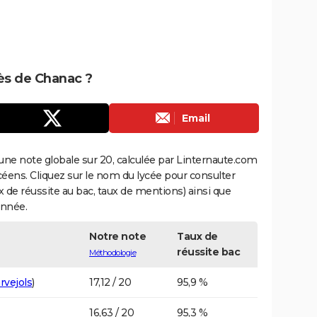
rès de Chanac ?
Email
une note globale sur 20, calculée par Linternaute.com
ycéens. Cliquez sur le nom du lycée pour consulter
aux de réussite au bac, taux de mentions) ainsi que
année.
Notre note
Taux de
réussite bac
Méthodologie
rvejols
)
17,12 / 20
95,9 %
16,63 / 20
95,3 %