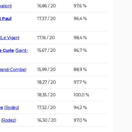
alion
)
16,86 / 20
97,6 %
t Paul
17,37 / 20
96,4 %
(
Le Vigan
)
17,16 / 20
98,4 %
e Curie
(
Saint-
15,67 / 20
96,7 %
Grand-Combe
)
15,99 / 20
88,9 %
18,27 / 20
97,7 %
18,35 / 20
100,0 %
es
(
Rodez
)
17,32 / 20
94,2 %
(
Rodez
)
16,30 / 20
97,0 %