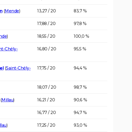
in
(
Mende
)
13,27 / 20
83,7 %
17,88 / 20
97,8 %
nde
)
18,55 / 20
100,0 %
nt-Chély-
16,80 / 20
95,5 %
el
(
Saint-Chély-
17,75 / 20
94,4 %
18,07 / 20
98,7 %
(
Millau
)
16,21 / 20
90,6 %
16,77 / 20
94,7 %
llau
)
17,25 / 20
93,0 %