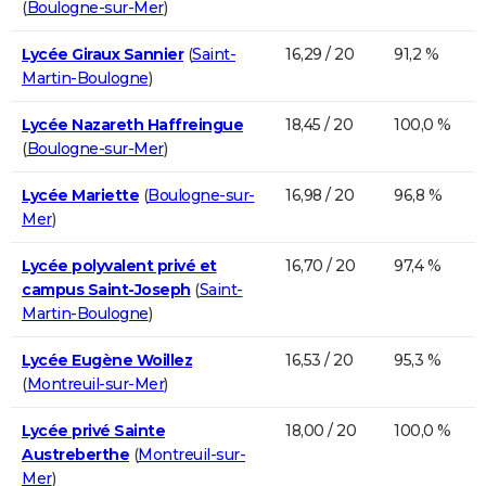
(
Boulogne-sur-Mer
)
Lycée Giraux Sannier
(
Saint-
16,29 / 20
91,2 %
Martin-Boulogne
)
Lycée Nazareth Haffreingue
18,45 / 20
100,0 %
(
Boulogne-sur-Mer
)
Lycée Mariette
(
Boulogne-sur-
16,98 / 20
96,8 %
Mer
)
Lycée polyvalent privé et
16,70 / 20
97,4 %
campus Saint-Joseph
(
Saint-
Martin-Boulogne
)
Lycée Eugène Woillez
16,53 / 20
95,3 %
(
Montreuil-sur-Mer
)
Lycée privé Sainte
18,00 / 20
100,0 %
Austreberthe
(
Montreuil-sur-
Mer
)