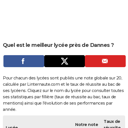
City break
Voyage de noces
Climat
Destinations
Voyage nature
Forum
+
PHOTO
GUIDES D'ACHAT
BONS PLANS
CARTE DE VOEUX
Quel est le meilleur lycée près de Dannes ?
Carte Bonne année
Carte Pâques
Carte de Noël
Carte Saint-Valentin
Carte d'anniversaire
DICTIONNAIRE
Biographies
Expressions
Dictionnaire
Citations
Proverbes
PROGRAMME TV
COPAINS D'AVANT
Pour chacun des lycées sont publiés une note globale sur 20,
calculée par Linternaute.com et le taux de réussite au bac de
Se connecter
Collèges
Universités
Service militaire
S'inscrire
Lycées
Primaires
Entreprises
Avis de recherche
AVIS DE DÉCÈS
ses lycéens. Cliquez sur le nom du lycée pour consulter toutes
ses statistiques par fillière (taux de réussite au bac, taux de
FORUM
mentions) ainsi que l'évolution de ses performances par
année.
Lifestyle
Sport
Television
Cinema
Bricolage
Culture
Auto
Voyage
Taux de
Notre note
Lycée
réussite