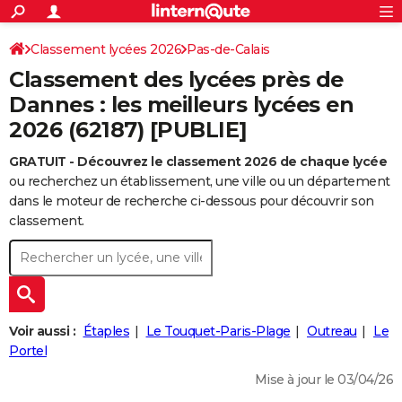
ACTUALITÉS
Connexion
S'inscrire
Classement lycées 2026
Pas-de-Calais
Rechercher
Société
Education
Villes
Politique
Faits Divers
Monde
+
SPORT
Classement des lycées près de
Football
Cyclisme
Forum
Coupe du monde 2026
Tennis
Rugby
CULTURE
Dannes : les meilleurs lycées en
2026 (62187) [PUBLIE]
TNT
Cinéma
Musique
Programme TV
Streaming
Sorties cinéma
+
FINANCE
GRATUIT - Découvrez le classement 2026 de chaque lycée
Impôts
Immobilier
Banque
Crédit
Retraite
Epargne
Risques naturels par ville
Assurance
AUTO
ou recherchez un établissement, une ville ou un département
Réserver un essai
Berlines
Forum auto
Essais
Citadines
SUV
+
dans le moteur de recherche ci-dessous pour découvrir son
HIGH-TECH
classement.
Meilleur smartphone
Ordinateurs
Guide high-tech
Mobiles
Internet
Jeux vidéo
+
BRICOLAGE
Aménagement intérieur
Cuisine
Jardinage
+
Forum
Extérieur
Salle de bains
Rangement
WEEK-END
Escapades
Expositions
Week-end nature
Guides de France
Patrimoine
Musées
+
LIFESTYLE
Voir aussi :
Étaples
Le Touquet-Paris-Plage
Outreau
Le
Bien-être
Mode
+
Art de vivre
Loisirs
Modes de vie
Portel
SANTE
Mise à jour le 03/04/26
Guide de la santé
Médicaments
+
Alimentation
Maladies
Sommeil
VOYAGE