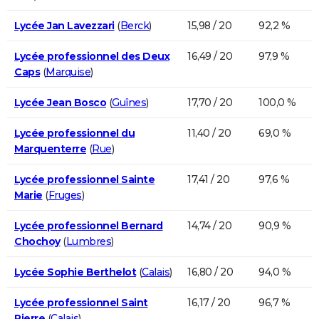
Lycée Jan Lavezzari
(
Berck
)
15,98 / 20
92,2 %
Lycée professionnel des Deux
16,49 / 20
97,9 %
Caps
(
Marquise
)
Lycée Jean Bosco
(
Guînes
)
17,70 / 20
100,0 %
Lycée professionnel du
11,40 / 20
69,0 %
Marquenterre
(
Rue
)
Lycée professionnel Sainte
17,41 / 20
97,6 %
Marie
(
Fruges
)
Lycée professionnel Bernard
14,74 / 20
90,9 %
Chochoy
(
Lumbres
)
Lycée Sophie Berthelot
(
Calais
)
16,80 / 20
94,0 %
Lycée professionnel Saint
16,17 / 20
96,7 %
Pierre
(
Calais
)