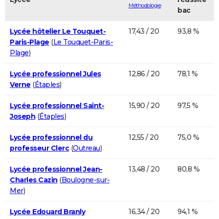
Méthodologie
bac
Lycée hôtelier Le Touquet-
17,43 / 20
93,8 %
Paris-Plage
(
Le Touquet-Paris-
Plage
)
Lycée professionnel Jules
12,86 / 20
78,1 %
Verne
(
Étaples
)
Lycée professionnel Saint-
15,90 / 20
97,5 %
Joseph
(
Étaples
)
Lycée professionnel du
12,55 / 20
75,0 %
professeur Clerc
(
Outreau
)
Lycée professionnel Jean-
13,48 / 20
80,8 %
Charles Cazin
(
Boulogne-sur-
Mer
)
Lycée Edouard Branly
16,34 / 20
94,1 %