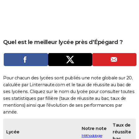
City break
Voyage de noces
Climat
Destinations
Voyage nature
Forum
+
PHOTO
GUIDES D'ACHAT
BONS PLANS
Quel est le meilleur lycée près d'Épégard ?
CARTE DE VOEUX
Carte Bonne année
Carte Pâques
Carte de Noël
Carte Saint-Valentin
Carte d'anniversaire
DICTIONNAIRE
Biographies
Expressions
Dictionnaire
Citations
Proverbes
PROGRAMME TV
Pour chacun des lycées sont publiés une note globale sur 20,
COPAINS D'AVANT
calculée par Linternaute.com et le taux de réussite au bac de
ses lycéens. Cliquez sur le nom du lycée pour consulter toutes
Se connecter
Collèges
Universités
Service militaire
S'inscrire
Lycées
Primaires
Entreprises
Avis de recherche
AVIS DE DÉCÈS
ses statistiques par fillière (taux de réussite au bac, taux de
mentions) ainsi que l'évolution de ses performances par
FORUM
année.
Lifestyle
Sport
Television
Cinema
Bricolage
Culture
Auto
Voyage
Taux de
Notre note
Lycée
réussite
Méthodologie
bac