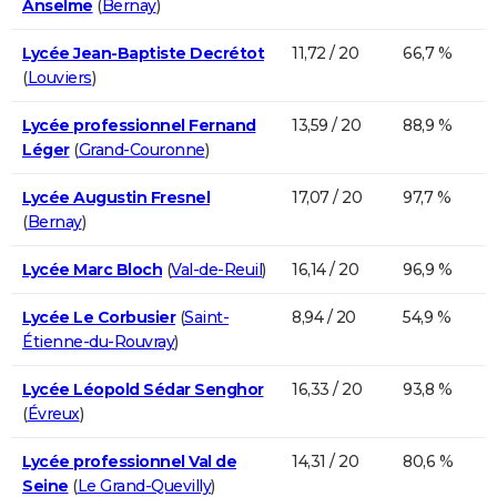
Anselme
(
Bernay
)
Lycée Jean-Baptiste Decrétot
11,72 / 20
66,7 %
(
Louviers
)
Lycée professionnel Fernand
13,59 / 20
88,9 %
Léger
(
Grand-Couronne
)
Lycée Augustin Fresnel
17,07 / 20
97,7 %
(
Bernay
)
Lycée Marc Bloch
(
Val-de-Reuil
)
16,14 / 20
96,9 %
Lycée Le Corbusier
(
Saint-
8,94 / 20
54,9 %
Étienne-du-Rouvray
)
Lycée Léopold Sédar Senghor
16,33 / 20
93,8 %
(
Évreux
)
Lycée professionnel Val de
14,31 / 20
80,6 %
Seine
(
Le Grand-Quevilly
)