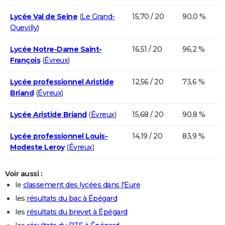
Lycée Val de Seine
(
Le Grand-
15,70 / 20
90,0 %
Quevilly
)
Lycée Notre-Dame Saint-
16,51 / 20
96,2 %
François
(
Évreux
)
Lycée professionnel Aristide
12,56 / 20
73,6 %
Briand
(
Évreux
)
Lycée Aristide Briand
(
Évreux
)
15,68 / 20
90,8 %
Lycée professionnel Louis-
14,19 / 20
83,9 %
Modeste Leroy
(
Évreux
)
Voir aussi :
le
classement des lycées dans l'Eure
les
résultats du bac à Épégard
les
résultats du brevet à Épégard