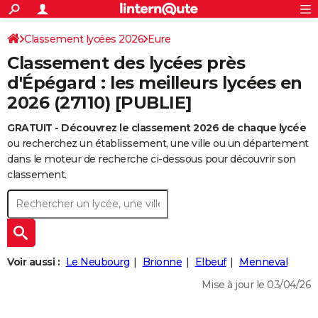
ACTUALITÉS
Connexion
S'inscrire
Classement lycées 2026
Eure
Rechercher
Société
Education
Villes
Politique
Faits Divers
Monde
+
SPORT
Classement des lycées près
Football
Cyclisme
Forum
Coupe du monde 2026
Tennis
Rugby
CULTURE
d'Épégard : les meilleurs lycées en
2026 (27110) [PUBLIE]
TNT
Cinéma
Musique
Programme TV
Streaming
Sorties cinéma
+
FINANCE
GRATUIT - Découvrez le classement 2026 de chaque lycée
Impôts
Immobilier
Banque
Crédit
Retraite
Epargne
Risques naturels par ville
Assurance
AUTO
ou recherchez un établissement, une ville ou un département
Réserver un essai
Berlines
Forum auto
Essais
Citadines
SUV
+
dans le moteur de recherche ci-dessous pour découvrir son
HIGH-TECH
classement.
Meilleur smartphone
Ordinateurs
Guide high-tech
Mobiles
Internet
Jeux vidéo
+
BRICOLAGE
Aménagement intérieur
Cuisine
Jardinage
+
Forum
Extérieur
Salle de bains
Rangement
WEEK-END
Escapades
Expositions
Week-end nature
Guides de France
Patrimoine
Musées
+
LIFESTYLE
Voir aussi :
Le Neubourg
Brionne
Elbeuf
Menneval
Bien-être
Mode
+
Art de vivre
Loisirs
Modes de vie
SANTE
Mise à jour le 03/04/26
Guide de la santé
Médicaments
+
Alimentation
Maladies
Sommeil
VOYAGE