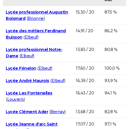
Lycée professionnel Augustin
15,30 / 20
87,5 %
Boismard
(
Brionne
)
Lycée des métiers Ferdinand
14,91 / 20
86,2 %
Buisson
(
Elbeuf
)
Lycée professionnel Notre-
13,83 / 20
80,8 %
Dame
(
Elbeuf
)
Lycée Fénelon
(
Elbeuf
)
17,60 / 20
100,0 %
Lycée André Maurois
(
Elbeuf
)
16,39 / 20
93,9 %
Lycée Les Fontenelles
16,43 / 20
94,1 %
(
Louviers
)
Lycée Clément Ader
(
Bernay
)
13,68 / 20
82,8 %
Lycée Jeanne d'arc Saint
17,07 / 20
97,1 %