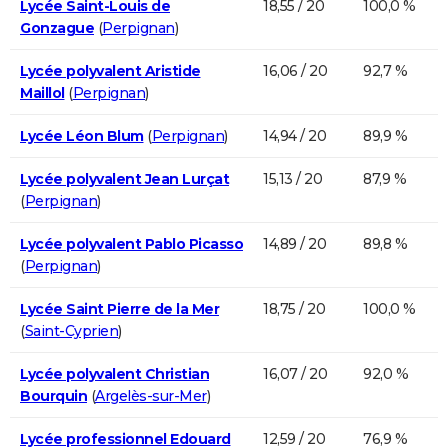
Lycée Saint-Louis de
18,55 / 20
100,0 %
Gonzague
(
Perpignan
)
Lycée polyvalent Aristide
16,06 / 20
92,7 %
Maillol
(
Perpignan
)
Lycée Léon Blum
(
Perpignan
)
14,94 / 20
89,9 %
Lycée polyvalent Jean Lurçat
15,13 / 20
87,9 %
(
Perpignan
)
Lycée polyvalent Pablo Picasso
14,89 / 20
89,8 %
(
Perpignan
)
Lycée Saint Pierre de la Mer
18,75 / 20
100,0 %
(
Saint-Cyprien
)
Lycée polyvalent Christian
16,07 / 20
92,0 %
Bourquin
(
Argelès-sur-Mer
)
Lycée professionnel Edouard
12,59 / 20
76,9 %