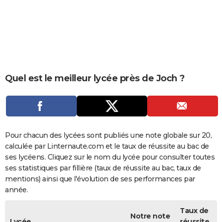
City break
Voyage de noces
Climat
Destinations
Voyage nature
Forum
+
PHOTO
GUIDES D'ACHAT
BONS PLANS
CARTE DE VOEUX
Quel est le meilleur lycée près de Joch ?
Carte Bonne année
Carte Pâques
Carte de Noël
Carte Saint-Valentin
Carte d'anniversaire
DICTIONNAIRE
Biographies
Expressions
Dictionnaire
Citations
Proverbes
PROGRAMME TV
COPAINS D'AVANT
Pour chacun des lycées sont publiés une note globale sur 20,
calculée par Linternaute.com et le taux de réussite au bac de
Se connecter
Collèges
Universités
Service militaire
S'inscrire
Lycées
Primaires
Entreprises
Avis de recherche
AVIS DE DÉCÈS
ses lycéens. Cliquez sur le nom du lycée pour consulter toutes
ses statistiques par fillière (taux de réussite au bac, taux de
FORUM
mentions) ainsi que l'évolution de ses performances par
année.
Lifestyle
Sport
Television
Cinema
Bricolage
Culture
Auto
Voyage
Taux de
Notre note
Lycée
réussite