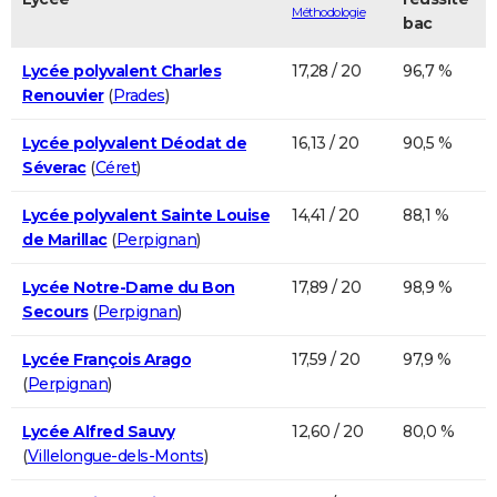
Méthodologie
bac
Lycée polyvalent Charles
17,28 / 20
96,7 %
Renouvier
(
Prades
)
Lycée polyvalent Déodat de
16,13 / 20
90,5 %
Séverac
(
Céret
)
Lycée polyvalent Sainte Louise
14,41 / 20
88,1 %
de Marillac
(
Perpignan
)
Lycée Notre-Dame du Bon
17,89 / 20
98,9 %
Secours
(
Perpignan
)
Lycée François Arago
17,59 / 20
97,9 %
(
Perpignan
)
Lycée Alfred Sauvy
12,60 / 20
80,0 %
(
Villelongue-dels-Monts
)