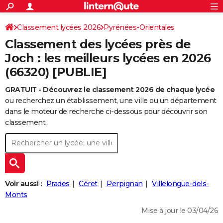
ACTUALITÉS
Connexion
S'inscrire
Classement lycées 2026
Pyrénées-Orientales
Rechercher
Société
Education
Villes
Politique
Faits Divers
Monde
+
SPORT
Classement des lycées près de
Football
Cyclisme
Forum
Coupe du monde 2026
Tennis
Rugby
CULTURE
Joch : les meilleurs lycées en 2026
(66320) [PUBLIE]
TNT
Cinéma
Musique
Programme TV
Streaming
Sorties cinéma
+
FINANCE
GRATUIT - Découvrez le classement 2026 de chaque lycée
Impôts
Immobilier
Banque
Crédit
Retraite
Epargne
Risques naturels par ville
Assurance
AUTO
ou recherchez un établissement, une ville ou un département
Réserver un essai
Berlines
Forum auto
Essais
Citadines
SUV
+
dans le moteur de recherche ci-dessous pour découvrir son
HIGH-TECH
classement.
Meilleur smartphone
Ordinateurs
Guide high-tech
Mobiles
Internet
Jeux vidéo
+
BRICOLAGE
Aménagement intérieur
Cuisine
Jardinage
+
Forum
Extérieur
Salle de bains
Rangement
WEEK-END
Escapades
Expositions
Week-end nature
Guides de France
Patrimoine
Musées
+
LIFESTYLE
Voir aussi :
Prades
Céret
Perpignan
Villelongue-dels-
Bien-être
Mode
+
Art de vivre
Loisirs
Modes de vie
Monts
SANTE
Mise à jour le 03/04/26
Guide de la santé
Médicaments
+
Alimentation
Maladies
Sommeil
VOYAGE