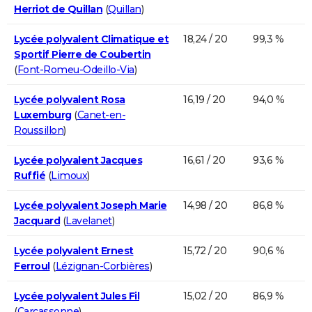
Herriot de Quillan
(
Quillan
)
Lycée polyvalent Climatique et
18,24 / 20
99,3 %
Sportif Pierre de Coubertin
(
Font-Romeu-Odeillo-Via
)
Lycée polyvalent Rosa
16,19 / 20
94,0 %
Luxemburg
(
Canet-en-
Roussillon
)
Lycée polyvalent Jacques
16,61 / 20
93,6 %
Ruffié
(
Limoux
)
Lycée polyvalent Joseph Marie
14,98 / 20
86,8 %
Jacquard
(
Lavelanet
)
Lycée polyvalent Ernest
15,72 / 20
90,6 %
Ferroul
(
Lézignan-Corbières
)
Lycée polyvalent Jules Fil
15,02 / 20
86,9 %
(
Carcassonne
)