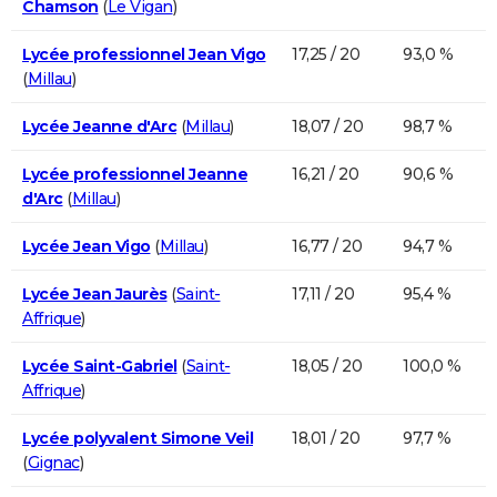
Chamson
(
Le Vigan
)
Lycée professionnel Jean Vigo
17,25 / 20
93,0 %
(
Millau
)
Lycée Jeanne d'Arc
(
Millau
)
18,07 / 20
98,7 %
Lycée professionnel Jeanne
16,21 / 20
90,6 %
d'Arc
(
Millau
)
Lycée Jean Vigo
(
Millau
)
16,77 / 20
94,7 %
Lycée Jean Jaurès
(
Saint-
17,11 / 20
95,4 %
Affrique
)
Lycée Saint-Gabriel
(
Saint-
18,05 / 20
100,0 %
Affrique
)
Lycée polyvalent Simone Veil
18,01 / 20
97,7 %
(
Gignac
)