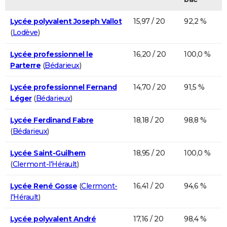
Lycée polyvalent Joseph Vallot
15,97 / 20
92,2 %
(
Lodève
)
Lycée professionnel le
16,20 / 20
100,0 %
Parterre
(
Bédarieux
)
Lycée professionnel Fernand
14,70 / 20
91,5 %
Léger
(
Bédarieux
)
Lycée Ferdinand Fabre
18,18 / 20
98,8 %
(
Bédarieux
)
Lycée Saint-Guilhem
18,95 / 20
100,0 %
(
Clermont-l'Hérault
)
Lycée René Gosse
(
Clermont-
16,41 / 20
94,6 %
l'Hérault
)
Lycée polyvalent André
17,16 / 20
98,4 %