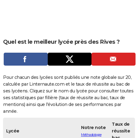
City break
Voyage de noces
Climat
Destinations
Voyage nature
Forum
+
PHOTO
GUIDES D'ACHAT
BONS PLANS
Quel est le meilleur lycée près des Rives ?
CARTE DE VOEUX
Carte Bonne année
Carte Pâques
Carte de Noël
Carte Saint-Valentin
Carte d'anniversaire
DICTIONNAIRE
Biographies
Expressions
Dictionnaire
Citations
Proverbes
PROGRAMME TV
Pour chacun des lycées sont publiés une note globale sur 20,
COPAINS D'AVANT
calculée par Linternaute.com et le taux de réussite au bac de
ses lycéens. Cliquez sur le nom du lycée pour consulter toutes
Se connecter
Collèges
Universités
Service militaire
S'inscrire
Lycées
Primaires
Entreprises
Avis de recherche
AVIS DE DÉCÈS
ses statistiques par fillière (taux de réussite au bac, taux de
mentions) ainsi que l'évolution de ses performances par
FORUM
année.
Lifestyle
Sport
Television
Cinema
Bricolage
Culture
Auto
Voyage
Taux de
Notre note
Lycée
réussite
Méthodologie
bac