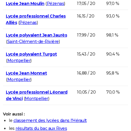
Lycée Jean Moulin
(
Pézenas
)
17,05 / 20
97,0 %
Lycée professionnel Charles
16,15 / 20
93,0 %
Alliès
(
Pézenas
)
Lycée polyvalent Jean Jaurès
17,99 / 20
98,1 %
(
Saint-Clément-de-Rivière
)
Lycée polyvalent Turgot
15,43 / 20
90,4 %
(
Montpellier
)
Lycée Jean Monnet
16,88 / 20
95,8 %
(
Montpellier
)
Lycée professionnel Léonard
10,05 / 20
70,0 %
de Vinci
(
Montpellier
)
Voir aussi :
le
classement des lycées dans l'Hérault
les
résultats du bac aux Rives