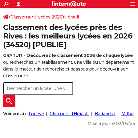
ACTUALITÉS
Connexion
S'inscrire
Classement lycées 2026
Hérault
Rechercher
Société
Education
Villes
Politique
Faits Divers
Monde
+
SPORT
Classement des lycées près des
Football
Cyclisme
Forum
Coupe du monde 2026
Tennis
Rugby
CULTURE
Rives : les meilleurs lycées en 2026
(34520) [PUBLIE]
TNT
Cinéma
Musique
Programme TV
Streaming
Sorties cinéma
+
FINANCE
GRATUIT - Découvrez le classement 2026 de chaque lycée
Impôts
Immobilier
Banque
Crédit
Retraite
Epargne
Risques naturels par ville
Assurance
AUTO
ou recherchez un établissement, une ville ou un département
Réserver un essai
Berlines
Forum auto
Essais
Citadines
SUV
+
dans le moteur de recherche ci-dessous pour découvrir son
HIGH-TECH
classement.
Meilleur smartphone
Ordinateurs
Guide high-tech
Mobiles
Internet
Jeux vidéo
+
BRICOLAGE
Aménagement intérieur
Cuisine
Jardinage
+
Forum
Extérieur
Salle de bains
Rangement
WEEK-END
Escapades
Expositions
Week-end nature
Guides de France
Patrimoine
Musées
+
LIFESTYLE
Voir aussi :
Lodève
Clermont-l'Hérault
Bédarieux
Millau
Bien-être
Mode
+
Art de vivre
Loisirs
Modes de vie
SANTE
Mise à jour le 03/04/26
Guide de la santé
Médicaments
+
Alimentation
Maladies
Sommeil
VOYAGE