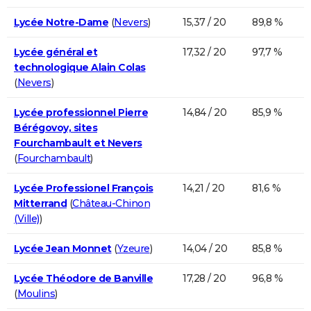
Lycée Notre-Dame
(
Nevers
)
15,37 / 20
89,8 %
Lycée général et
17,32 / 20
97,7 %
technologique Alain Colas
(
Nevers
)
Lycée professionnel Pierre
14,84 / 20
85,9 %
Bérégovoy, sites
Fourchambault et Nevers
(
Fourchambault
)
Lycée Professionel François
14,21 / 20
81,6 %
Mitterrand
(
Château-Chinon
(Ville)
)
Lycée Jean Monnet
(
Yzeure
)
14,04 / 20
85,8 %
Lycée Théodore de Banville
17,28 / 20
96,8 %
(
Moulins
)