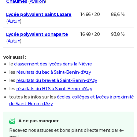
Chaumes
(
Avallon
)
Lycée polyvalent Saint Lazare
14,66 / 20
88,6 %
(
Autun
)
Lycée polyvalent Bonaparte
16,48 / 20
93,8 %
(
Autun
)
Voir aussi :
le
classement des lycées dans la Nièvre
les
résultats du bac à Saint-Benin-d'Azy
les
résultats du brevet à Saint-Benin-d'Azy
les
résultats du BTS à Saint-Benin-d'Azy
toutes les infos sur les
écoles, collèges et lycées à proximité
de Saint-Benin-d'Azy
A ne pas manquer
Recevez nos astuces et bons plans directement par e-
mail.