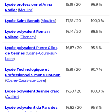
Lycée professionnel Anna
15,19 / 20
96,9 %
Rodier
(
Moulins
)
Lycée Saint-Benoît
(
Moulins
)
17,55 / 20
100,0 %
Lycée polyvalent Romain
16,14 / 20
88,6 %
Rolland
(
Clamecy
)
Lycée polyvalent Pierre Gilles
16,87 / 20
95,8 %
de Gennes
(
Cosne-Cours-sur-
Loire
)
Lycée Technologique et
15,81 / 20
90,7 %
Professionnel Simone Dounon
(
Cosne-Cours-sur-Loire
)
Lycée polyvalent Jeanne d'arc
17,50 / 20
100,0 %
(
Avallon
)
Lycée polyvalent du Parc des
16,82 / 20
95,8 %