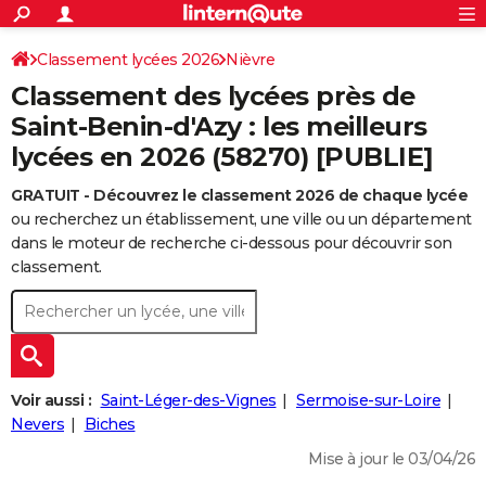
ACTUALITÉS
Connexion
S'inscrire
Classement lycées 2026
Nièvre
Rechercher
Société
Education
Villes
Politique
Faits Divers
Monde
+
SPORT
Classement des lycées près de
Football
Cyclisme
Forum
Coupe du monde 2026
Tennis
Rugby
CULTURE
Saint-Benin-d'Azy : les meilleurs
lycées en 2026 (58270) [PUBLIE]
TNT
Cinéma
Musique
Programme TV
Streaming
Sorties cinéma
+
FINANCE
GRATUIT - Découvrez le classement 2026 de chaque lycée
Impôts
Immobilier
Banque
Crédit
Retraite
Epargne
Risques naturels par ville
Assurance
AUTO
ou recherchez un établissement, une ville ou un département
Réserver un essai
Berlines
Forum auto
Essais
Citadines
SUV
+
dans le moteur de recherche ci-dessous pour découvrir son
HIGH-TECH
classement.
Meilleur smartphone
Ordinateurs
Guide high-tech
Mobiles
Internet
Jeux vidéo
+
BRICOLAGE
Aménagement intérieur
Cuisine
Jardinage
+
Forum
Extérieur
Salle de bains
Rangement
WEEK-END
Escapades
Expositions
Week-end nature
Guides de France
Patrimoine
Musées
+
LIFESTYLE
Voir aussi :
Saint-Léger-des-Vignes
Sermoise-sur-Loire
Bien-être
Mode
+
Art de vivre
Loisirs
Modes de vie
Nevers
Biches
SANTE
Mise à jour le 03/04/26
Guide de la santé
Médicaments
+
Alimentation
Maladies
Sommeil
VOYAGE