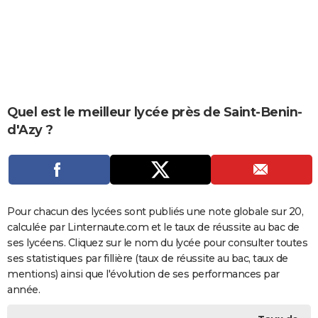
City break
Voyage de noces
Climat
Destinations
Voyage nature
Forum
+
PHOTO
GUIDES D'ACHAT
BONS PLANS
CARTE DE VOEUX
Quel est le meilleur lycée près de Saint-Benin-
d'Azy ?
Carte Bonne année
Carte Pâques
Carte de Noël
Carte Saint-Valentin
Carte d'anniversaire
DICTIONNAIRE
Biographies
Expressions
Dictionnaire
Citations
Proverbes
PROGRAMME TV
COPAINS D'AVANT
Pour chacun des lycées sont publiés une note globale sur 20,
Se connecter
Collèges
Universités
Service militaire
S'inscrire
Lycées
Primaires
Entreprises
Avis de recherche
AVIS DE DÉCÈS
calculée par Linternaute.com et le taux de réussite au bac de
ses lycéens. Cliquez sur le nom du lycée pour consulter toutes
FORUM
ses statistiques par fillière (taux de réussite au bac, taux de
Lifestyle
Sport
Television
Cinema
Bricolage
Culture
Auto
Voyage
mentions) ainsi que l'évolution de ses performances par
année.