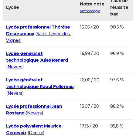
Taux de
Notre note
Lycée
réussite
Méthodologie
bac
Lycée professionnel Thérèse
15,05 / 20
90,5 %
Desreumaux
(
Saint-Léger-des-
Vignes
)
Lycée général et
16,99 / 20
96,9 %
technologique Jules Renard
(
Nevers
)
Lycée général et
16,06 / 20
93,6 %
technologique Raoul Follereau
(
Nevers
)
Lycée professionnel Jean
15,07 / 20
88,2 %
Rostand
(
Nevers
)
Lycée polyvalent Maurice
17,13 / 20
95,8 %
Genevoix
(
Decize
)