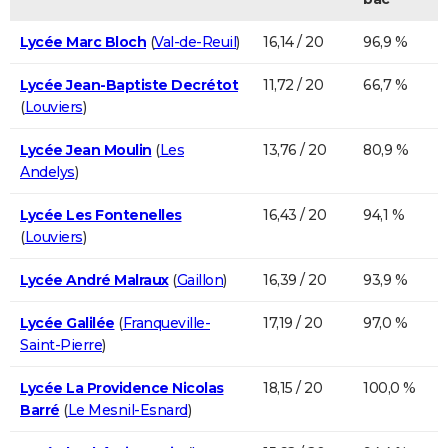
Lycée Marc Bloch
(
Val-de-Reuil
)
16,14 / 20
96,9 %
Lycée Jean-Baptiste Decrétot
11,72 / 20
66,7 %
(
Louviers
)
Lycée Jean Moulin
(
Les
13,76 / 20
80,9 %
Andelys
)
Lycée Les Fontenelles
16,43 / 20
94,1 %
(
Louviers
)
Lycée André Malraux
(
Gaillon
)
16,39 / 20
93,9 %
Lycée Galilée
(
Franqueville-
17,19 / 20
97,0 %
Saint-Pierre
)
Lycée La Providence Nicolas
18,15 / 20
100,0 %
Barré
(
Le Mesnil-Esnard
)