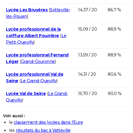
Lycée Les Bruyères
(
Sotteville-
14,37 / 20
86,7 %
lès-Rouen
)
Lycée professionnel de la
15,09 / 20
88,9 %
coiffure Albert Pourrière
(
Le
Petit-Quevilly
)
Lycée professionnel Fernand
13,59 / 20
88,9 %
Léger
(
Grand-Couronne
)
Lycée professionnel Val de
14,31 / 20
80,6 %
Seine
(
Le Grand-Quevilly
)
Lycée Val de Seine
(
Le Grand-
15,70 / 20
90,0 %
Quevilly
)
Voir aussi :
le
classement des lycées dans l'Eure
les
résultats du bac à Vatteville