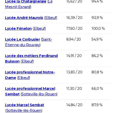
Lycée la Châtaigneraie
(
Le
15,62 / 20
94,4 %
Mesnil-Esnard
)
Lycée André Maurois
(
Elbeuf
)
16,39 / 20
93,9 %
Lycée Fénelon
(
Elbeuf
)
17,60 / 20
100,0 %
Lycée Le Corbusier
(
Saint-
8,94 / 20
54,9 %
Étienne-du-Rouvray
)
Lycée des métiers Ferdinand
14,91 / 20
86,2 %
Buisson
(
Elbeuf
)
Lycée professionnel Notre-
13,83 / 20
80,8 %
Dame
(
Elbeuf
)
Lycée professionnel Marcel
11,30 / 20
66,0 %
Sembat
(
Sotteville-lès-Rouen
)
Lycée Marcel Sembat
14,84 / 20
87,9 %
(
Sotteville-lès-Rouen
)