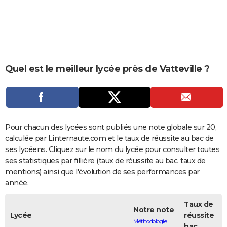
City break
Voyage de noces
Climat
Destinations
Voyage nature
Forum
+
PHOTO
GUIDES D'ACHAT
BONS PLANS
Quel est le meilleur lycée près de Vatteville ?
CARTE DE VOEUX
Carte Bonne année
Carte Pâques
Carte de Noël
Carte Saint-Valentin
Carte d'anniversaire
DICTIONNAIRE
Biographies
Expressions
Dictionnaire
Citations
Proverbes
PROGRAMME TV
Pour chacun des lycées sont publiés une note globale sur 20,
COPAINS D'AVANT
calculée par Linternaute.com et le taux de réussite au bac de
ses lycéens. Cliquez sur le nom du lycée pour consulter toutes
Se connecter
Collèges
Universités
Service militaire
S'inscrire
Lycées
Primaires
Entreprises
Avis de recherche
AVIS DE DÉCÈS
ses statistiques par fillière (taux de réussite au bac, taux de
mentions) ainsi que l'évolution de ses performances par
FORUM
année.
Lifestyle
Sport
Television
Cinema
Bricolage
Culture
Auto
Voyage
Taux de
Notre note
Lycée
réussite
Méthodologie
bac