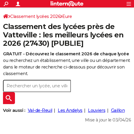
ACTUALITÉS
Connexion
S'inscrire
Classement lycées 2026
Eure
Rechercher
Société
Education
Villes
Politique
Faits Divers
Monde
+
SPORT
Classement des lycées près de
Football
Cyclisme
Forum
Coupe du monde 2026
Tennis
Rugby
CULTURE
Vatteville : les meilleurs lycées en
2026 (27430) [PUBLIE]
TNT
Cinéma
Musique
Programme TV
Streaming
Sorties cinéma
+
FINANCE
GRATUIT - Découvrez le classement 2026 de chaque lycée
Impôts
Immobilier
Banque
Crédit
Retraite
Epargne
Risques naturels par ville
Assurance
AUTO
ou recherchez un établissement, une ville ou un département
Réserver un essai
Berlines
Forum auto
Essais
Citadines
SUV
+
dans le moteur de recherche ci-dessous pour découvrir son
HIGH-TECH
classement.
Meilleur smartphone
Ordinateurs
Guide high-tech
Mobiles
Internet
Jeux vidéo
+
BRICOLAGE
Aménagement intérieur
Cuisine
Jardinage
+
Forum
Extérieur
Salle de bains
Rangement
WEEK-END
Escapades
Expositions
Week-end nature
Guides de France
Patrimoine
Musées
+
LIFESTYLE
Voir aussi :
Val-de-Reuil
Les Andelys
Louviers
Gaillon
Bien-être
Mode
+
Art de vivre
Loisirs
Modes de vie
SANTE
Mise à jour le 03/04/26
Guide de la santé
Médicaments
+
Alimentation
Maladies
Sommeil
VOYAGE