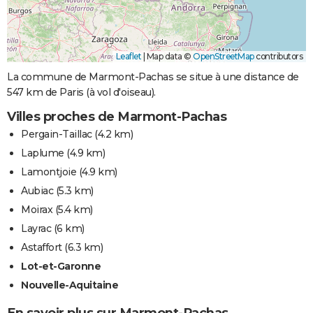
Leaflet
|
Map data ©
OpenStreetMap
contributors
La commune de Marmont-Pachas se situe à une distance de
547 km de Paris (à vol d'oiseau).
Villes proches de Marmont-Pachas
Pergain-Taillac
(4.2 km)
Laplume
(4.9 km)
Lamontjoie
(4.9 km)
Aubiac
(5.3 km)
Moirax
(5.4 km)
Layrac
(6 km)
Astaffort
(6.3 km)
Lot-et-Garonne
Nouvelle-Aquitaine