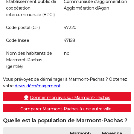
Etablissement public de
Communauté d'agglomération
coopération
Agglomération d'Agen
intercommunale (EPCI)
Code postal (CP)
47220
Code Insee
47158
Nom des habitants de
nc
Marmont-Pachas
(gentilé)
Vous prévoyez de déménager à Marmont-Pachas ? Obtenez
votre
devis déménagement
.
Donner mon avis sur Marmont-Pachas
Comparer Marmont-Pachas à une autre ville...
Quelle est la population de Marmont-Pachas ?
Marmont-
Moyenne