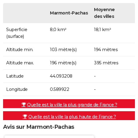
Moyenne
Marmont-Pachas
des villes
Superficie
8,0 km²
18,1 km²
(surface)
Altitude min.
103 mètre(s)
194 mètres
Altitude max.
196 mètre(s)
395 mètres
Latitude
44.093208
-
Longitude
0.589922
-
Quelle est la ville la plus grande de France ?
Quelle est la ville la plus haute de France ?
Avis sur Marmont-Pachas