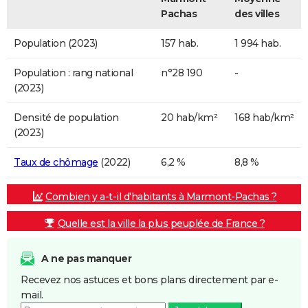
Pachas
des villes
Population (2023)
157 hab.
1 994 hab.
Population : rang national
n°28 190
-
(2023)
Densité de population
20 hab/km²
168 hab/km²
(2023)
Taux de chômage
(2022)
6,2 %
8,8 %
Combien y a-t-il d'habitants à Marmont-Pachas ?
Quelle est la ville la plus peuplée de France ?
A ne pas manquer
Recevez nos astuces et bons plans directement par e-
mail.