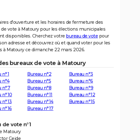
ires d'ouverture et les horaires de fermeture des
 de vote à Matoury pour les élections municipales
nt disponibles. Cherchez votre
bureau de vote
pour
son adresse et découvrez où et quand voter pour les
ns à Matoury ce dimanche 22 mars 2026.
 des bureaux de vote à Matoury
 n°1
Bureau n°2
Bureau n°3
 n°4
Bureau n°5
Bureau n°6
u n°7
Bureau n°8
Bureau n°9
u n°10
Bureau n°11
Bureau n°12
 n°13
Bureau n°14
Bureau n°15
 n°16
Bureau n°17
 de vote n°1
de Matoury
ctor Ceide