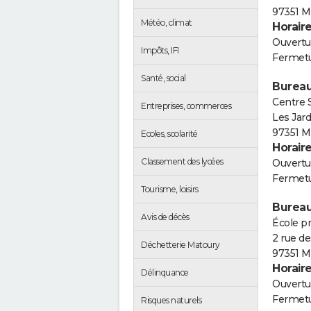
97351 M
Météo, climat
Horair
Ouvertur
Impôts, IFI
Fermetu
Santé, social
Bureau
Centre S
Entreprises, commerces
Les Jar
97351 M
Ecoles, scolarité
Horair
Classement des lycées
Ouvertur
Fermetu
Tourisme, loisirs
Bureau
Avis de décès
École p
2 rue de
Déchetterie Matoury
97351 M
Horair
Délinquance
Ouvertur
Fermetu
Risques naturels