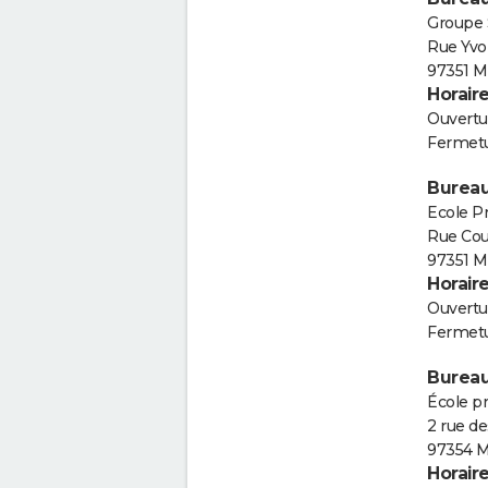
Groupe 
Rue Yvo
97351 M
Horair
Ouvertur
Fermetu
Bureau
Ecole P
Rue Co
97351 M
Horair
Ouvertur
Fermetu
Bureau
École p
2 rue de
97354 M
Horair