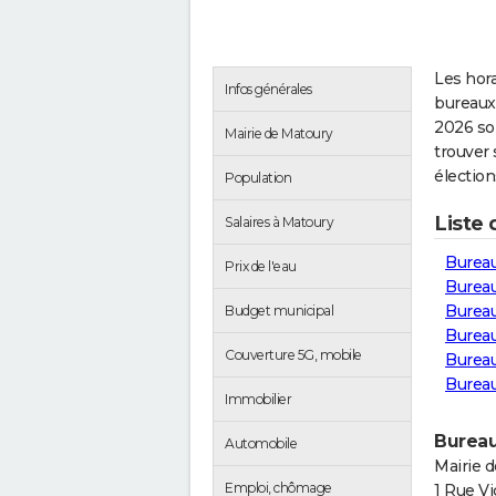
Les hora
Infos générales
bureaux
2026 so
Mairie de Matoury
trouver 
électio
Population
Liste
Salaires à Matoury
Bureau
Prix de l'eau
Bureau
Burea
Budget municipal
Burea
Couverture 5G, mobile
Bureau
Bureau
Immobilier
Bureau
Automobile
Mairie 
Emploi, chômage
1 Rue Vi