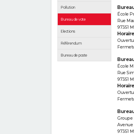
Bureau
Pollution
École P
Bureau de vote
Rue Ma
97351 M
Elections
Horair
Ouvertur
Référendum
Fermetu
Bureau de poste
Bureau
École M
Rue Si
97351 M
Horair
Ouvertur
Fermetu
Bureau
Groupe 
Avenue 
97351 M