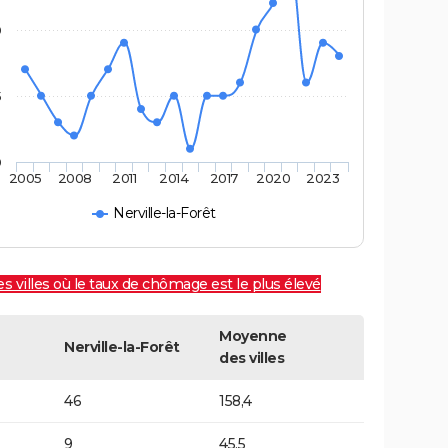
0
5
0
2005
2008
2011
2014
2017
2020
2023
Nerville-la-Forêt
es villes où le taux de chômage est le plus élevé
Moyenne
Nerville-la-Forêt
des villes
46
158,4
9
45,5