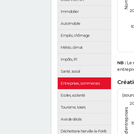
2
Immobilier
Automobile
1
Emploi, chômage
Météo, climat
Impôts, IFI
NB :
Le 
entrepr
Santé, social
Créati
Entreprises, commerces
(sourc
Ecoles, scolarité
2
Tourisme, loisirs
Avis de décès
1
Déchetterie Nerville-la-Forêt