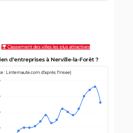
Classement des villes les plus attractives
n d'entreprises à Nerville-la-Forêt ?
e : Linternaute.com d'après l'Insee)
0
0
0
0