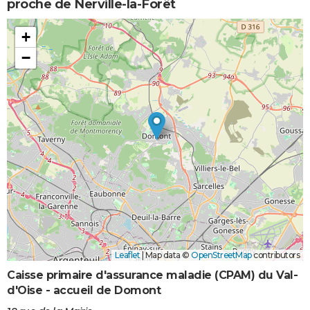
proche de Nerville-la-Forêt
+
−
Leaflet
|
Map data ©
OpenStreetMap
contributors
Caisse primaire d'assurance maladie (CPAM) du Val-
d'Oise - accueil de Domont