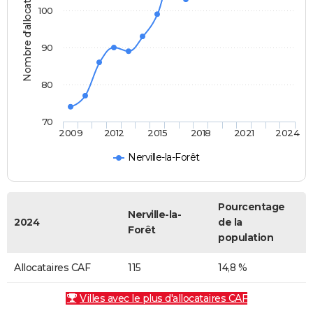
Nombre d'allocataires
100
90
80
70
2009
2012
2015
2018
2021
2024
Nerville-la-Forêt
Pourcentage
Nerville-la-
2024
de la
Forêt
population
Allocataires CAF
115
14,8 %
Villes avec le plus d'allocataires CAF