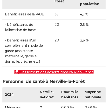
Forêt
population
Bénéficiaires de la PAJE
35
4,5 %
- bénéficiaires de
20
2,6 %
l'allocation de base
- bénéficiaires d'un
20
2,6 %
complément mode de
garde (assistante
maternelle, garde à
domicile, crèche, etc.)
Classement des déserts médicaux en France
Personnel de santé à Nerville-la-Forêt
Nerville-
Pour mille
Moyenne
2024
la-Forêt
habitants
nationale
Médecins
0
0,00 ‰
0,38 ‰