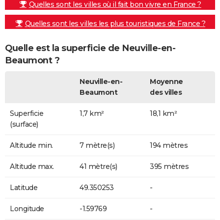
Quelles sont les villes où il fait bon vivre en France ?
Quelles sont les villes les plus touristiques de France ?
Quelle est la superficie de Neuville-en-
Beaumont ?
Neuville-en-
Moyenne
Beaumont
des villes
Superficie
1,7 km²
18,1 km²
(surface)
Altitude min.
7 mètre(s)
194 mètres
Altitude max.
41 mètre(s)
395 mètres
Latitude
49.350253
-
Longitude
-1.59769
-