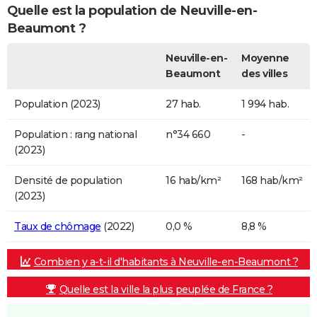
Quelle est la population de Neuville-en-
Beaumont ?
Neuville-en-
Moyenne
Beaumont
des villes
Population (2023)
27 hab.
1 994 hab.
Population : rang national
n°34 660
-
(2023)
Densité de population
16 hab/km²
168 hab/km²
(2023)
Taux de chômage
(2022)
0,0 %
8,8 %
Combien y a-t-il d'habitants à Neuville-en-Beaumont ?
Quelle est la ville la plus peuplée de France ?