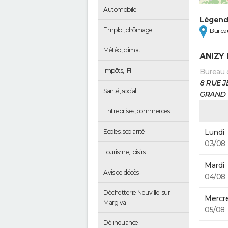
Automobile
Légen
Emploi, chômage
Bureau
Météo, climat
ANIZY
Impôts, IFI
Bureau 
8 RUE J
Santé, social
GRAND
Entreprises, commerces
Lundi
Ecoles, scolarité
03/08
Tourisme, loisirs
Mardi
Avis de décès
04/08
Déchetterie Neuville-sur-
Mercre
Margival
05/08
Délinquance