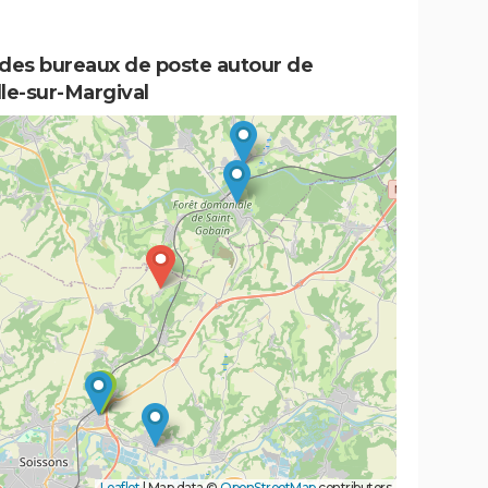
 des bureaux de poste autour de
le-sur-Margival
Leaflet
|
Map data ©
OpenStreetMap
contributors