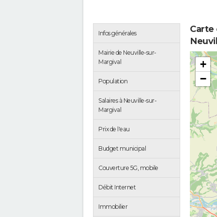
Carte
Infos générales
Neuvil
Mairie de Neuville-sur-
Margival
+
−
Population
Salaires à Neuville-sur-
Margival
Prix de l'eau
Budget municipal
Couverture 5G, mobile
Débit Internet
Immobilier