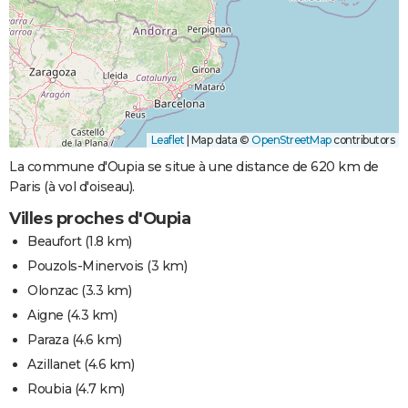
Leaflet
|
Map data ©
OpenStreetMap
contributors
La commune d'Oupia se situe à une distance de 620 km de
Paris (à vol d'oiseau).
Villes proches d'Oupia
Beaufort
(1.8 km)
Pouzols-Minervois
(3 km)
Olonzac
(3.3 km)
Aigne
(4.3 km)
Paraza
(4.6 km)
Azillanet
(4.6 km)
Roubia
(4.7 km)