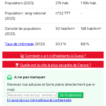
Population (2023)
274 hab.
1 994 hab.
Population : rang national
n°22 777
-
(2023)
Densité de population
30 hab/km²
168 hab/km²
(2023)
Taux de chômage
(2022)
20,3 %
8,8 %
Combien y a-t-il d'habitants à Oupia ?
Quelle est la ville la plus peuplée de France ?
A ne pas manquer
Recevez nos astuces et bons plans directement par e-
mail.
Je m'abonne
En savoir plus sur notre politique de confidentialité