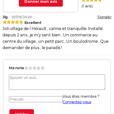
Donner mon avis
(
1
avis)
Jlg
- 13/09/2020
Signaler
Excellent
Joli village de l Hérault , calme et tranquille. Installé
depuis 2 ans , je m’y sent bien . Un commerce au
centre du village , un petit parc , Un boulodrome . Que
demander de plus , le paradis !
Ma note
Vous êtes membre ?
Connectez-vous