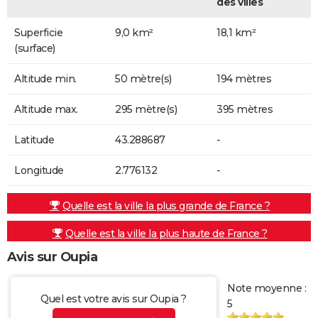
des villes
Superficie
9,0 km²
18,1 km²
(surface)
Altitude min.
50 mètre(s)
194 mètres
Altitude max.
295 mètre(s)
395 mètres
Latitude
43.288687
-
Longitude
2.776132
-
Quelle est la ville la plus grande de France ?
Quelle est la ville la plus haute de France ?
Avis sur Oupia
Note moyenne :
Quel est votre avis sur Oupia ?
5