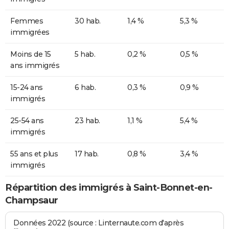
Femmes
30 hab.
1,4 %
5,3 %
immigrées
Moins de 15
5 hab.
0,2 %
0,5 %
ans immigrés
15-24 ans
6 hab.
0,3 %
0,9 %
immigrés
25-54 ans
23 hab.
1,1 %
5,4 %
immigrés
55 ans et plus
17 hab.
0,8 %
3,4 %
immigrés
Répartition des immigrés à Saint-Bonnet-en-
Champsaur
Données 2022 (source : Linternaute.com d'après