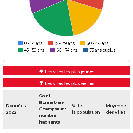
0 - 14 ans
15 - 29 ans
30 - 44 ans
45 - 59 ans
60 - 74 ans
75 ans et plus
Les villes les plus jeunes
Les villes les plus vieilles
Saint-
Bonnet-en-
Données
% de
Moyenne
Champsaur :
2022
la population
des villes
nombre
habitants