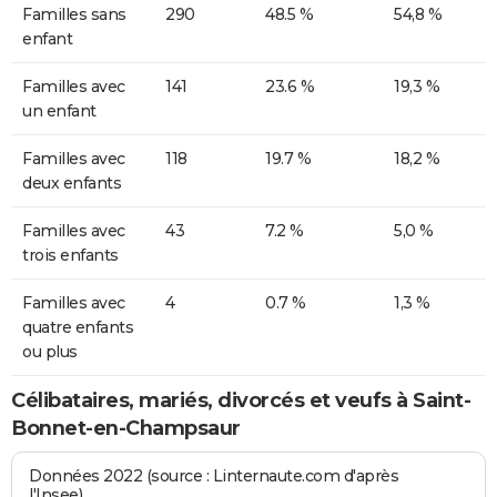
Familles sans
290
48.5 %
54,8 %
enfant
Familles avec
141
23.6 %
19,3 %
un enfant
Familles avec
118
19.7 %
18,2 %
deux enfants
Familles avec
43
7.2 %
5,0 %
trois enfants
Familles avec
4
0.7 %
1,3 %
quatre enfants
ou plus
Célibataires, mariés, divorcés et veufs à Saint-
Bonnet-en-Champsaur
Données 2022 (source : Linternaute.com d'après
l'Insee)