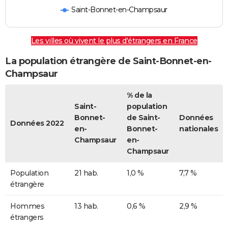
Saint-Bonnet-en-Champsaur
Les villes où vivent le plus d'étrangers en France
La population étrangère de Saint-Bonnet-en-
Champsaur
% de la
Saint-
population
Bonnet-
de Saint-
Données
Données 2022
en-
Bonnet-
nationales
Champsaur
en-
Champsaur
Population
21 hab.
1,0 %
7,7 %
étrangère
Hommes
13 hab.
0,6 %
2,9 %
étrangers