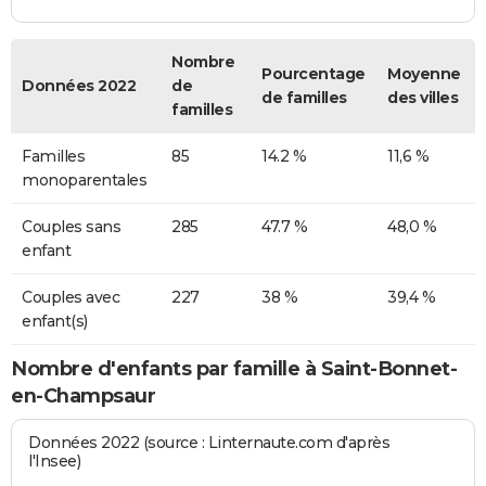
Nombre
Pourcentage
Moyenne
Données 2022
de
de familles
des villes
familles
Familles
85
14.2 %
11,6 %
monoparentales
Couples sans
285
47.7 %
48,0 %
enfant
Couples avec
227
38 %
39,4 %
enfant(s)
Nombre d'enfants par famille à Saint-Bonnet-
en-Champsaur
Données 2022 (source : Linternaute.com d'après
l'Insee)