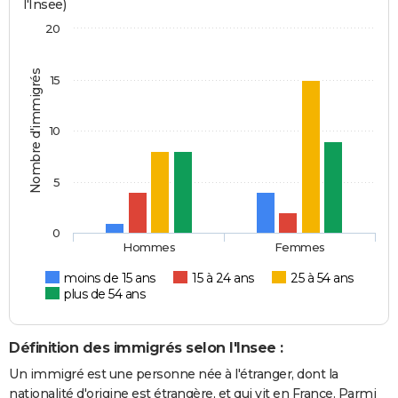
l'Insee)
20
Nombre d'immigrés
15
10
5
0
Hommes
Femmes
moins de 15 ans
15 à 24 ans
25 à 54 ans
plus de 54 ans
Définition des immigrés selon l'Insee :
Un immigré est une personne née à l'étranger, dont la
nationalité d'origine est étrangère, et qui vit en France. Parmi