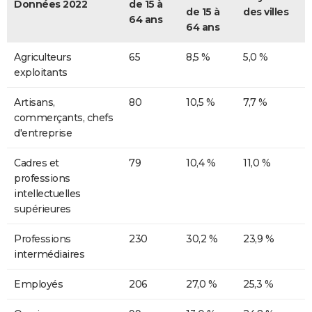
Données 2022
de 15 à
de 15 à
des villes
64 ans
64 ans
Agriculteurs
65
8,5 %
5,0 %
exploitants
Artisans,
80
10,5 %
7,7 %
commerçants, chefs
d'entreprise
Cadres et
79
10,4 %
11,0 %
professions
intellectuelles
supérieures
Professions
230
30,2 %
23,9 %
intermédiaires
Employés
206
27,0 %
25,3 %