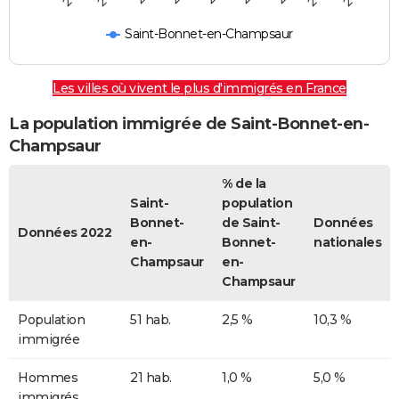
Saint-Bonnet-en-Champsaur
Les villes où vivent le plus d'immigrés en France
La population immigrée de Saint-Bonnet-en-
Champsaur
% de la
Saint-
population
Bonnet-
de Saint-
Données
Données 2022
en-
Bonnet-
nationales
Champsaur
en-
Champsaur
Population
51 hab.
2,5 %
10,3 %
immigrée
Hommes
21 hab.
1,0 %
5,0 %
immigrés