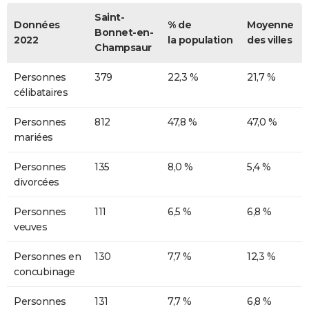
Saint-
Données
% de
Moyenne
Bonnet-en-
2022
la population
des villes
Champsaur
Personnes
379
22,3 %
21,7 %
célibataires
Personnes
812
47,8 %
47,0 %
mariées
Personnes
135
8,0 %
5,4 %
divorcées
Personnes
111
6,5 %
6,8 %
veuves
Personnes en
130
7,7 %
12,3 %
concubinage
Personnes
131
7,7 %
6,8 %