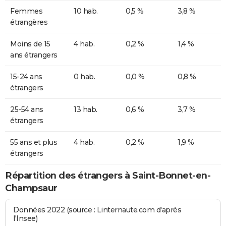
Femmes
10 hab.
0,5 %
3,8 %
étrangères
Moins de 15
4 hab.
0,2 %
1,4 %
ans étrangers
15-24 ans
0 hab.
0,0 %
0,8 %
étrangers
25-54 ans
13 hab.
0,6 %
3,7 %
étrangers
55 ans et plus
4 hab.
0,2 %
1,9 %
étrangers
Répartition des étrangers à Saint-Bonnet-en-
Champsaur
Données 2022 (source : Linternaute.com d'après
l'Insee)