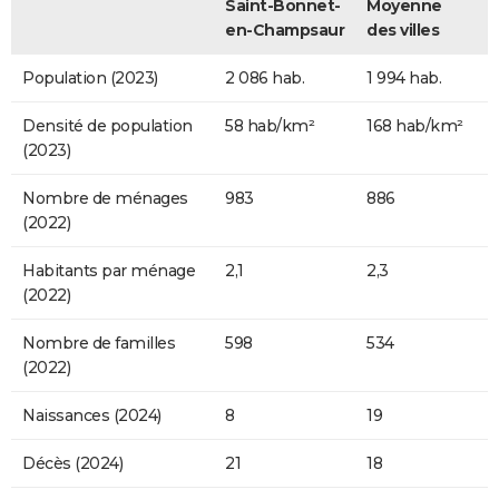
Saint-Bonnet-
Moyenne
en-Champsaur
des villes
Population (2023)
2 086 hab.
1 994 hab.
Densité de population
58 hab/km²
168 hab/km²
(2023)
Nombre de ménages
983
886
(2022)
Habitants par ménage
2,1
2,3
(2022)
Nombre de familles
598
534
(2022)
Naissances (2024)
8
19
Décès (2024)
21
18