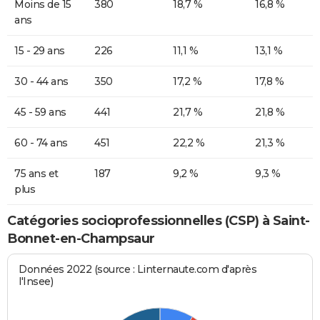
Moins de 15
380
18,7 %
16,8 %
ans
15 - 29 ans
226
11,1 %
13,1 %
30 - 44 ans
350
17,2 %
17,8 %
45 - 59 ans
441
21,7 %
21,8 %
60 - 74 ans
451
22,2 %
21,3 %
75 ans et
187
9,2 %
9,3 %
plus
Catégories socioprofessionnelles (CSP) à Saint-
Bonnet-en-Champsaur
Données 2022 (source : Linternaute.com d'après
l'Insee)