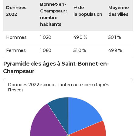
Bonnet-en-
Données
% de
Moyenne
Champsaur :
2022
la population
des villes
nombre
habitants
Hommes
1 020
49,0 %
50,1 %
Femmes
1 060
51,0 %
49,9 %
Pyramide des âges à Saint-Bonnet-en-
Champsaur
Données 2022 (source : Linternaute.com d'après
l'Insee)