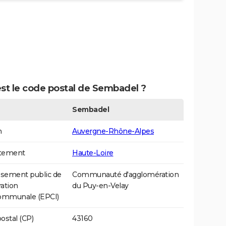
est le code postal de Sembadel ?
Sembadel
n
Auvergne-Rhône-Alpes
tement
Haute-Loire
ssement public de
Communauté d'agglomération
ation
du Puy-en-Velay
communale (EPCI)
ostal (CP)
43160