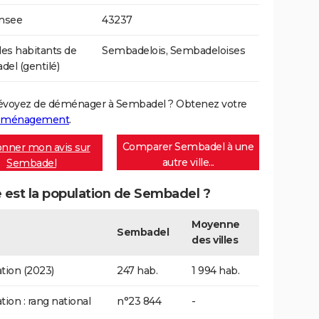
Insee
43237
s habitants de
Sembadelois, Sembadeloises
el (gentilé)
évoyez de déménager à Sembadel ? Obtenez votre
déménagement
.
Comparer Sembadel à une
nner mon avis sur
autre ville...
Sembadel
 est la population de Sembadel ?
Moyenne
Sembadel
des villes
tion (2023)
247 hab.
1 994 hab.
tion : rang national
n°23 844
-