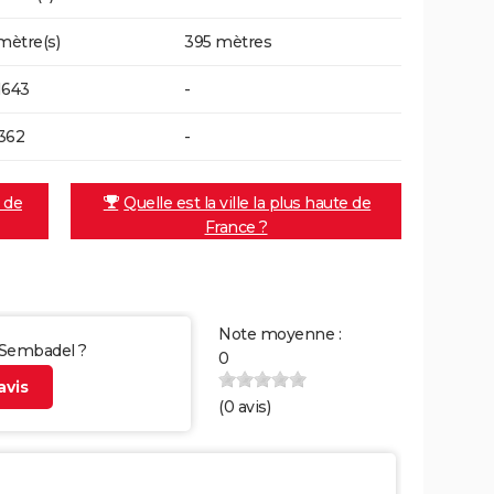
 mètre(s)
395 mètres
1643
-
362
-
e de
Quelle est la ville la plus haute de
France ?
Note moyenne :
r Sembadel ?
0
vis
(
0
avis)