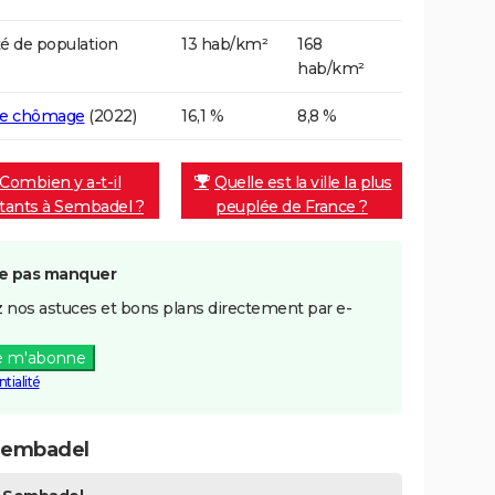
é de population
13 hab/km²
168
hab/km²
de chômage
(2022)
16,1 %
8,8 %
Combien y a-t-il
Quelle est la ville la plus
itants à Sembadel ?
peuplée de France ?
e pas manquer
 nos astuces et bons plans directement par e-
e m'abonne
tialité
Sembadel