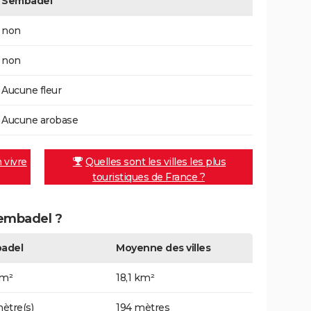
Sembadel
non
non
Aucune fleur
Aucune arobase
n vivre
Quelles sont les villes les plus
touristiques de France ?
Sembadel ?
adel
Moyenne des villes
km²
18,1 km²
ètre(s)
194 mètres