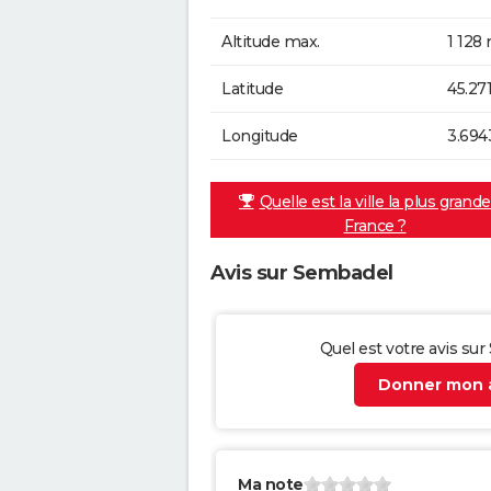
Altitude max.
1 128
Latitude
45.27
Longitude
3.694
Quelle est la ville la plus grand
France ?
Avis sur Sembadel
Quel est votre avis su
Donner mon a
Ma note