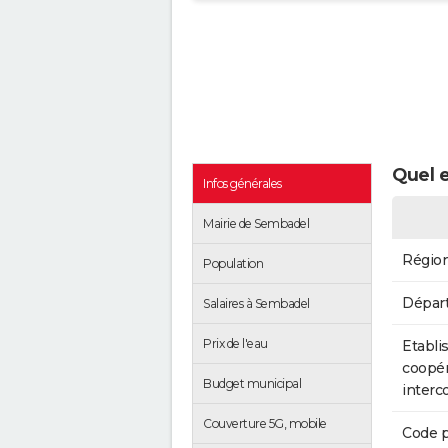
Quel 
Infos générales
Mairie de Sembadel
Régio
Population
Dépar
Salaires à Sembadel
Prix de l'eau
Etabli
coopér
Budget municipal
inter
Couverture 5G, mobile
Code p