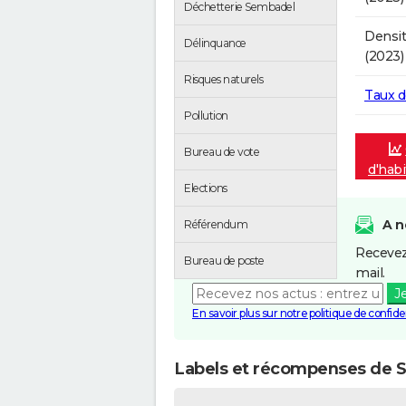
Déchetterie Sembadel
Densit
Délinquance
(2023)
Risques naturels
Taux 
Pollution
Bureau de vote
d'hab
Elections
A n
Référendum
Recevez
Bureau de poste
mail.
J
En savoir plus sur notre politique de confiden
Labels et récompenses de 