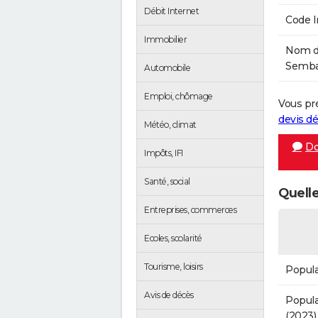
Débit Internet
Code 
Immobilier
Nom de
Sembad
Automobile
Emploi, chômage
Vous pr
devis 
Météo, climat
Do
Impôts, IFI
Santé, social
Quelle
Entreprises, commerces
Ecoles, scolarité
Tourisme, loisirs
Popula
Avis de décès
Popula
(2023)